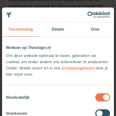
ontmoeting, gesprek en bezinning en maakt het
geschrift tot een praktijkboek voor alle beoogde
doelgroepen. Daarnaast nodigt het boek ook uit
tot zelfstudie en tot het samen leren in groepen.
Toestemming
Details
Over
Welkom op Theologie.nl
Meer van deze auteur
Om deze website optimaal te tonen, gebruiken we
cookies om onder andere ons webverkeer te analyseren.
Onder ‘details tonen’ en in ons
privacyreglement
lees je
hier meer over.
Toestemmingsselectie
Noodzakelijk
Voorkeuren