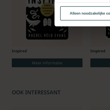
Alleen noodzakelijke c
Inspired
Inspired
Meer informatie
OOK INTERESSANT