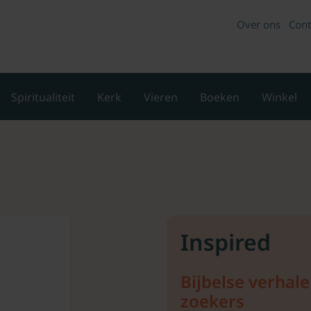
Over ons
Cont
Spiritualiteit
Kerk
Vieren
Boeken
Winkel
Inspired
Bijbelse verhal
zoekers