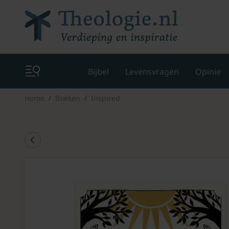
Bijbel
Levensvragen
Opinie
Home
Boeken
Inspired