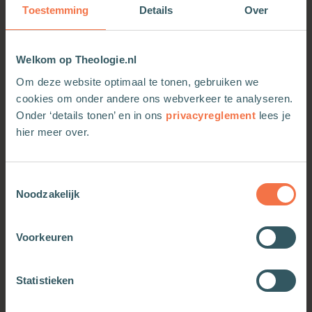
uit het NT, met kleurrijke illustraties
Toestemming
Details
Over
• elk verhaal bevat een verwerkingsvraag en
gebedstip
• geschikt voor kinderen van 5-8 jaar
Welkom op Theologie.nl
Vertalers Lize en Willemijn de Weerd zijn moeder
Om deze website optimaal te tonen, gebruiken we
en dochter. Ze houden allebei van de Bijbel en
cookies om onder andere ons webverkeer te analyseren.
hebben veel liefde voor boeken. Lize is toegepast
Onder ‘details tonen’ en in ons
privacyreglement
lees je
psycholoog en Willemijn schrijfster en spreekster.
hier meer over.
Toestemmingsselectie
Noodzakelijk
Voorkeuren
OOK INTERESSANT
Statistieken