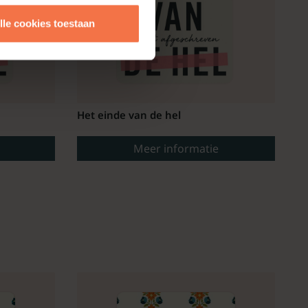
lle cookies toestaan
Het einde van de hel
Meer informatie