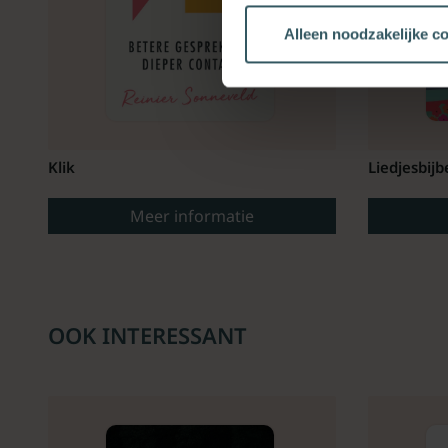
Alleen noodzakelijke c
Klik
Liedjesbijb
Meer informatie
OOK INTERESSANT