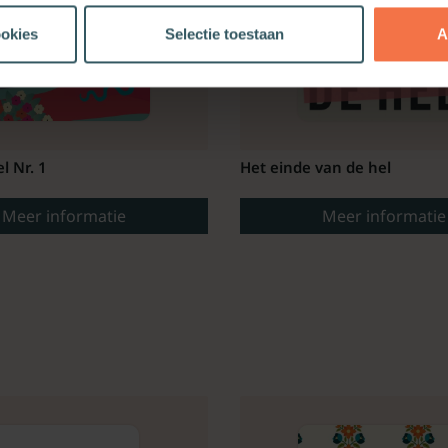
ookies
Selectie toestaan
A
el Nr. 1
Het einde van de hel
Meer informatie
Meer informatie