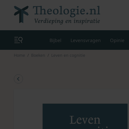
Bijbel
Levensvragen
Opinie
Home
Boeken
Leven en cognitie