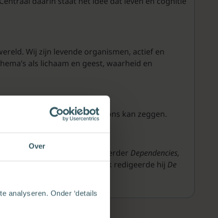
entraal daarin staat het idee dat leven en cognitie
ereld. Wij zijn levende organismen, actief en
thema’s als lichaam en geest, waarheid en
zijn, en wat wetenschap over ons kan zeggen.
Over
niversiteit. Hij publiceerde eerder
Dependencies,
e, wetenschap en zingeving. Ook redigeerde hij
De
e analyseren. Onder ‘details