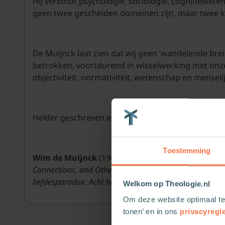
Hij verbindt psychologie, sociologie, cognitiewete
geen twee gescheiden domeinen zijn, maar twee k
De Muijnck laat zien dat wij geen ‘wandelende brei
betrokken, voortdurend in wisselwerking met onze 
objectiviteit, normativiteit, wetenschap en menseli
Helder geschreven en rijk aan voorbeelden nodig
Toestemming
Wim de Muijnck
(1964) is als docent verbonden a
Connections, and Other Relations. A Theory of Mental 
liefdesparadox. Acht hedendaagse filosofen over de lie
Welkom op Theologie.nl
Om deze website optimaal te
tonen’ en in ons
privacyregl