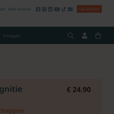
act
Mijn account
Lid worden
Inloggen
gnitie
€ 24.90
chappen