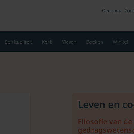
Over ons
Cont
Spiritualiteit
Kerk
Vieren
Boeken
Winkel
Leven en co
Filosofie van de
gedragswetens