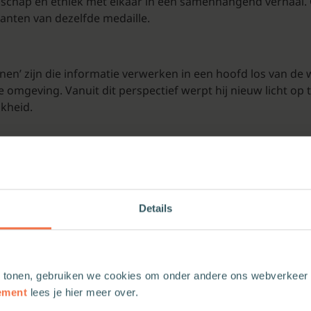
nschap en ethiek met elkaar in één samenhangend verhaal. C
anten van dezelfde medaille.
nen’ zijn die informatie verwerken in een hoofd los van de w
omgeving. Vanuit dit perspectief werpt hij nieuw licht op 
jkheid.
t
Leven en cognitie
uit om opnieuw na te denken over wie wij 
Details
an de Faculteit der Sociale Wetenschappen van de Radboud U
Causation
(Springer, 2003) en diverse artikelen over cogniti
fde
(aup, 2017).
 tonen, gebruiken we cookies om onder andere ons webverkeer t
ement
lees je hier meer over.