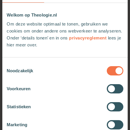
Welkom op Theologie.nl
Om deze website optimaal te tonen, gebruiken we
cookies om onder andere ons webverkeer te analyseren.
Onder ‘details tonen’ en in ons
privacyreglement
lees je
hier meer over.
Toestemmingsselectie
Leven zonder ouders
Verder zonder jou
Noodzakelijk
Meer informatie
Meer informatie
Voorkeuren
Statistieken
Marketing