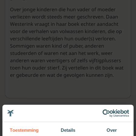
Over jonge kinderen die hun vader of moeder
verliezen wordt steeds meer geschreven. Daan
Westerink vraagt in haar boek echter aandacht
voor de verhalen van volwassen kinderen, die op
verschillende leeftijden hun ouder(s) verloren.
Sommigen waren kind of puber, anderen
studeerden of waren net aan het werk, weer
anderen waren veertigers of zelfs vijftigplussers
toen hun ouder stierf. Zij vertellen in dit boek wat
er gebeurde en wat de gevolgen kunnen zijn.
Meer van deze auteur
Toestemming
Details
Over