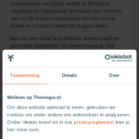
Levenslessen van Jezus wordt de Bergrede
uitgelegd en toepasbaar gemaakt voor mensen
van nu. Ze krijgen handvatten om zich om te
keren en in Gods koninkrijk te gaan leven.
Bas van der Graaf is predikant, levenscoach en
geestelijk begeleider. Zijn levensvraag is: hoe
kunnen de lessen van Jezus ons leven
daadwerkelijk transformeren naar Zijn
(voor)beeld?
Toestemming
Details
Over
Welkom op Theologie.nl
Om deze website optimaal te tonen, gebruiken we
Meer van deze auteur
cookies om onder andere ons webverkeer te analyseren.
Onder ‘details tonen’ en in ons
privacyreglement
lees je
hier meer over.