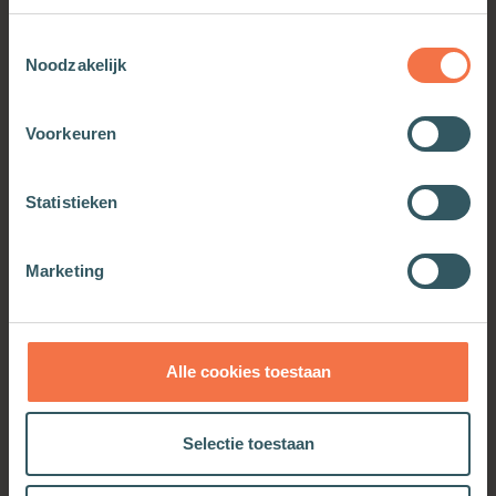
Toestemmingsselectie
Noodzakelijk
Voorkeuren
Statistieken
Levenslessen van Jezus
Leren leven in overvloed
Marketing
Meer informatie
Meer informatie
Alle cookies toestaan
OOK INTERESSANT
Selectie toestaan