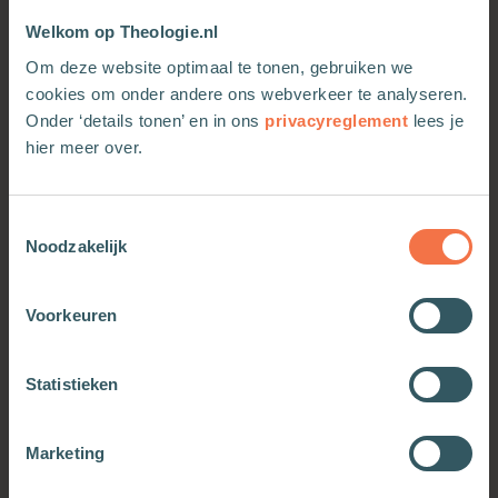
Marin Terpstra (1954) is docent sociale en
Welkom op Theologie.nl
politieke wijsbegeerte aan de Radboud
Universiteit Nijmegen. Bij Uitgeverij SUN
Om deze website optimaal te tonen, gebruiken we
verschenen eerder van zijn hand Maakbaarheid
cookies om onder andere ons webverkeer te analyseren.
en normativiteit(1997) en Omstreden
Onder ‘details tonen’ en in ons
privacyreglement
lees je
besluiten(2002).
hier meer over.
Toestemmingsselectie
Noodzakelijk
Meer van deze auteur
Voorkeuren
Statistieken
Marketing