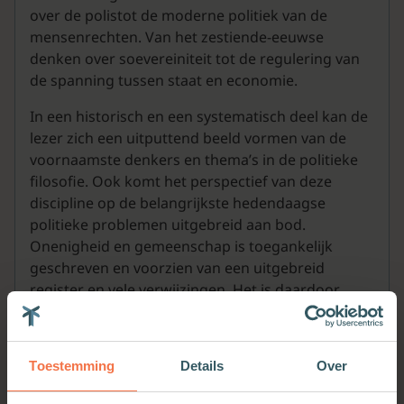
over de polistot de moderne politiek van de
mensenrechten. Van het zestiende-eeuwse
denken over soevereiniteit tot de regulering van
de spanning tussen staat en economie.
In een historisch en een systematisch deel kan de
lezer zich een uitputtend beeld vormen van de
voornaamste denkers en thema’s in de politieke
filosofie. Ook komt het perspectief van deze
discipline op de belangrijkste hedendaagse
politieke problemen uitgebreid aan bod.
Onenigheid en gemeenschap is toegankelijk
geschreven en voorzien van een uitgebreid
register en vele verwijzingen. Het is daardoor
zowel geschikt voor studenten filosofie en
politicologie als voor het algemene in politiek
geïnteresseerde publiek.
Toestemming
Details
Over
Over de auteur(s):