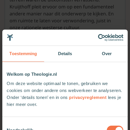
Kruijthoff pleit ervoor om op een fundamenteel
andere manier naar dit onderwerp te kijken. En
om ruimte te laten voor verwondering, juist in
onze rationele westerse cultuur.
Toestemming
Details
Over
Meer van deze auteur
Welkom op Theologie.nl
Om deze website optimaal te tonen, gebruiken we
cookies om onder andere ons webverkeer te analyseren.
Onder ‘details tonen’ en in ons
privacyreglement
lees je
hier meer over.
Toestemmingsselectie