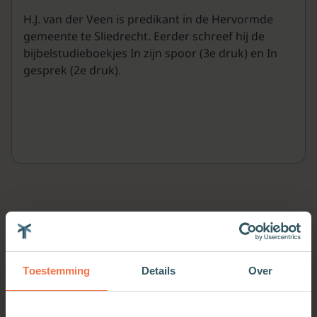
H.J. van der Veen is predikant in de Hervormde
gemeente te Sliedrecht. Eerder schreef hij de
bijbelstudieboekjes In zijn spoor (3e druk) en In
gesprek (2e druk).
Meer van deze auteur
Toestemming
Details
Over