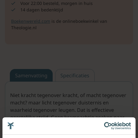
Voor 22:00 besteld, morgen in huis
14 dagen bedenktijd
Boekenwereld.com
is de onlineboekwinkel van
Theologie.nl
Samenvatting
Specificaties
Niet kracht tegenover kracht, of macht tegenover
macht? maar licht tegenover duisternis en
waarheid tegenover leugen. Dat is effectieve
geestelijke strijd. Geen krampachtig zoeken naar
meer kracht, maar rusten in de kracht van de
Heer. Hierdoor kan iedere christen overwinning