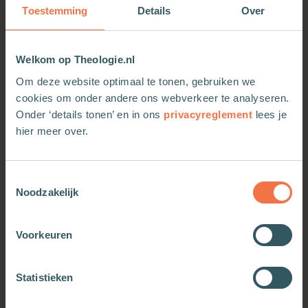
vinden.
Toestemming
Details
Over
Dr. Neil Anderson laat vanuit de Bijbel en de
praktijk zien dat de duisternis wijkt voor het licht
en dat de leugen vlucht voor de waarheid.
Welkom op Theologie.nl
Geestelijke krachtpatserij maakt geen indruk op
Om deze website optimaal te tonen, gebruiken we
de vorst der duisternis. Het gaat eerst en vooral
cookies om onder andere ons webverkeer te analyseren.
om ons denken. Als het licht van Jezus? evangelie
Onder ‘details tonen’ en in ons
privacyreglement
lees je
in onze gedachten schijnt, zal de duisternis er niet
hier meer over.
kunnen blijven. Zelfs de vreselijke schaduwen van
een traumatisch verleden moet wijken.
Toestemmingsselectie
Noodzakelijk
Voorkeuren
OOK INTERESSANT
Statistieken