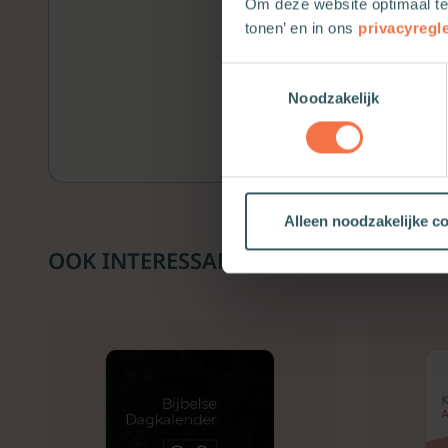
Om deze website optimaal te
tonen’ en in ons
privacyregl
Toestemmingsselectie
Noodzakelijk
Alleen noodzakelijke c
OOK INTERESSANT