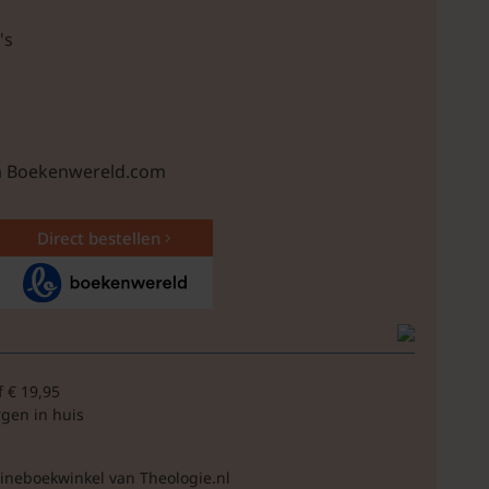
's
ia Boekenwereld.com
Direct bestellen
f € 19,95
rgen in huis
lineboekwinkel van Theologie.nl