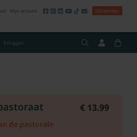
act
Mijn account
Lid worden
Inloggen
 pastoraat
€ 13.99
an de pastorale