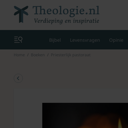
Bijbel
Levensvragen
Opinie
Home
Boeken
Priesterlijk pastoraat