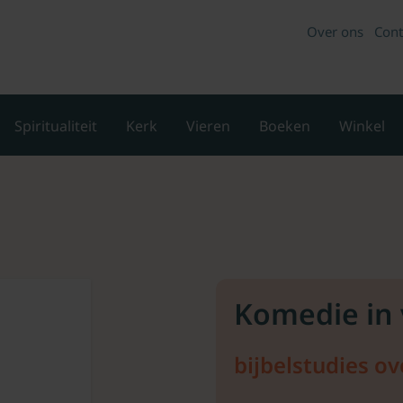
Over ons
Cont
Spiritualiteit
Kerk
Vieren
Boeken
Winkel
Komedie in 
bijbelstudies ov