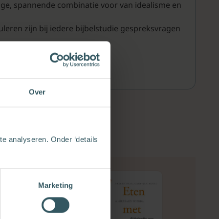
ige, spannende combinatie voor van idealisme en
leren zijn bij iedere bijbelstudie gespreksvragen
Over
e analyseren. Onder ‘details
Marketing