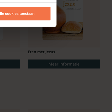
lle cookies toestaan
Eten met Jezus
Meer informatie