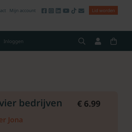
act
Mijn account
Lid worden
Inloggen
vier bedrijven
€ 6.99
er Jona