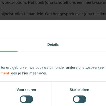
een wonderboom. Het boek Jona schotelt ons een merkwaard
.
e bijbelstudies behandeld. Om het gesprek over Jona te stimu
Details
 tonen, gebruiken we cookies om onder andere ons webverkeer t
ement
lees je hier meer over.
Voorkeuren
Statistieken