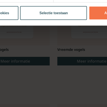
ookies
Selectie toestaan
A
ogels
Vreemde vogels
Meer informatie
Meer informatie