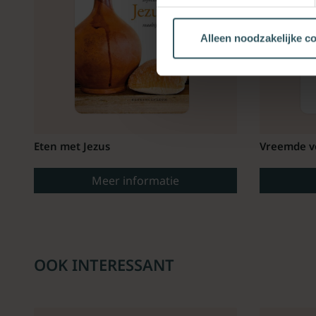
Alleen noodzakelijke c
Eten met Jezus
Vreemde v
Meer informatie
OOK INTERESSANT