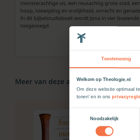
monsterachtige vis, een reusachtig grote stad, 
hoop, toewijding en vrolijkheid, onrecht en genade
In dit bijbelstudieboek wordt Jona in vier boeiend
toegevoegd.
Toestemming
Meer van deze auteur
Welkom op Theologie.nl
Om deze website optimaal te
tonen’ en in ons
privacyregl
Toestemmingsselectie
Noodzakelijk