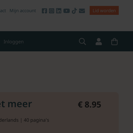
act
Mijn account
Lid worden
Inloggen
et meer
€ 8.95
derlands | 40 pagina's