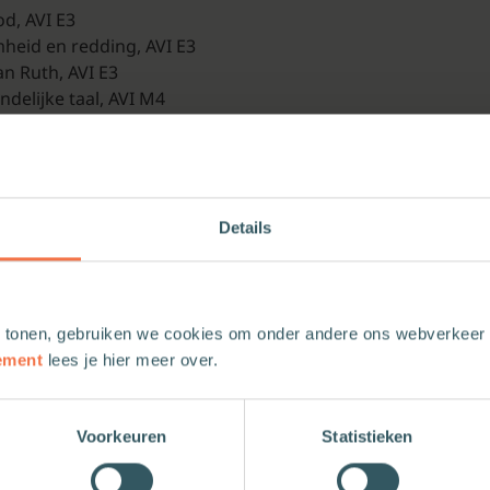
d, AVI E3
heid en redding, AVI E3
n Ruth, AVI E3
ndelijke taal, AVI M4
erug, AVI M4
 AVI E3
in de kerk en stimuleren het leesplezier én geloofsontwikkel
Details
 tonen, gebruiken we cookies om onder andere ons webverkeer t
ement
lees je hier meer over.
Voorkeuren
Statistieken