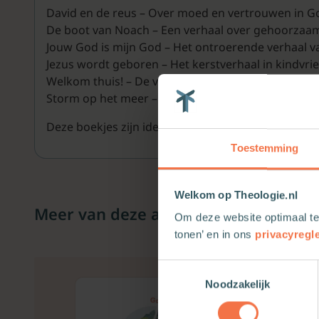
David en de reus – Over moed en vertrouwen in Go
De boot van Noach – Een verhaal over gehoorzaam
Jouw God is mijn God – Het ontroerende verhaal va
Jezus wordt geboren – Het kerstverhaal in kindvrie
Welkom thuis! – De verloren zoon vindt zijn weg t
Storm op het meer – Jezus brengt rust in de chaos,
Deze boekjes zijn ideaal voor thuis, op school of 
Toestemming
Welkom op Theologie.nl
Meer van deze auteur
Om deze website optimaal te
tonen’ en in ons
privacyregl
Toestemmingsselectie
Noodzakelijk