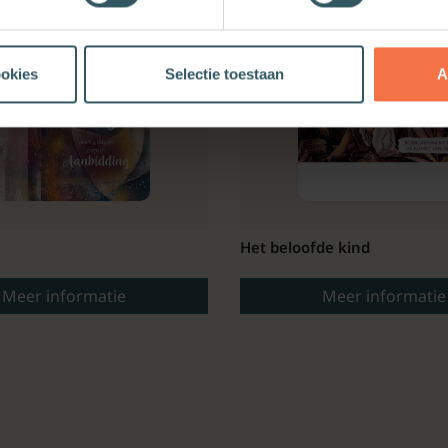
ookies
Selectie toestaan
A
Het beloofde kind
Meer informatie
Meer informatie