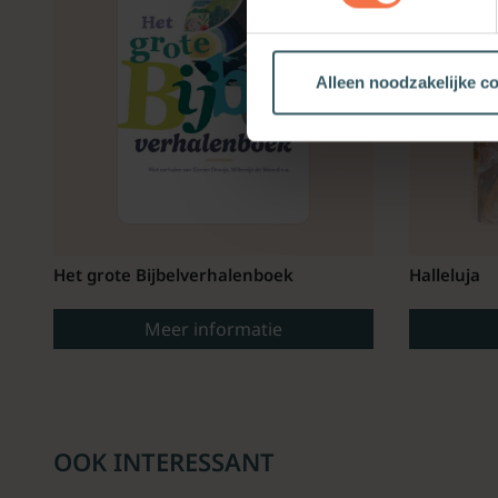
Alleen noodzakelijke c
Het grote Bijbelverhalenboek
Halleluja
Meer informatie
OOK INTERESSANT