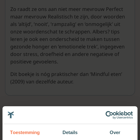
Zo raadt ze ons aan niet meer mevrouw Perfect
maar mevrouw Realistisch te zijn, door woorden
als ‘altijd’, ‘nooit’, ‘rampzalig’ en ‘onmogelijk’ uit
onze woordenschat te schrappen. Albers? tips
leren je ook een onderscheid te maken tussen
gezonde honger en ’emotionele trek’, ingegeven
door stress, droefheid en andere negatieve of
positieve gevoelens.
Dit boekje is nóg praktischer dan ‘Mindful eten’
(2009) van dezelfde auteur.
Meer van deze auteur
Toestemming
Details
Over