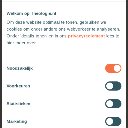
Welkom op Theologie.nl
Om deze website optimaal te tonen, gebruiken we
cookies om onder andere ons webverkeer te analyseren.
Onder ‘details tonen’ en in ons
privacyreglement
lees je
hier meer over.
Toestemmingsselectie
Mindful eten
Mindful eten
Noodzakelijk
Meer informatie
Meer informatie
Voorkeuren
Statistieken
Marketing