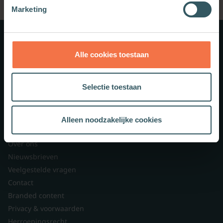
Marketing
Meer weten?
Alle cookies toestaan
Schrijf je in voor onze nieuwsbrief.
Selectie toestaan
Theologie.nl
Alleen noodzakelijke cookies
Lid worden
Over ons
Nieuwsbrieven
Veelgestelde vragen
Contact
Branded content
Privacy & voorwaarden
Herroepingsrecht