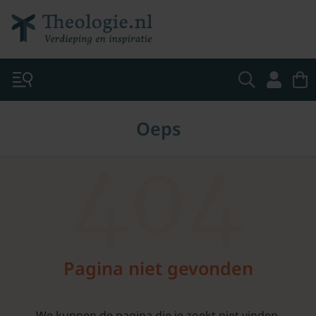
Oeps
404
Pagina niet gevonden
We kunnen de pagina die je zoekt niet vinden.