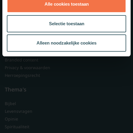
Alle cookies toestaan
Theologie.nl
Lid worden
Selectie toestaan
Over ons
Nieuwsbrieven
Alleen noodzakelijke cookies
Veelgestelde vragen
Contact
Branded content
Privacy & voorwaarden
Herroepingsrecht
Thema's
Bijbel
Levensvragen
Opinie
Spiritualiteit