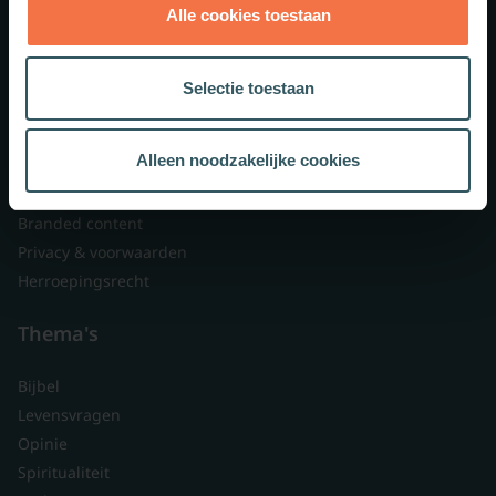
Alle cookies toestaan
Theologie.nl
Lid worden
Selectie toestaan
Over ons
Nieuwsbrieven
Alleen noodzakelijke cookies
Veelgestelde vragen
Contact
Branded content
Privacy & voorwaarden
Herroepingsrecht
Thema's
Bijbel
Levensvragen
Opinie
Spiritualiteit