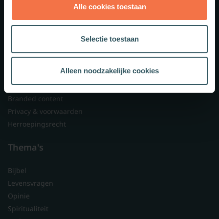
Alle cookies toestaan
Theologie.nl
Lid worden
Selectie toestaan
Over ons
Nieuwsbrieven
Alleen noodzakelijke cookies
Veelgestelde vragen
Contact
Branded content
Privacy & voorwaarden
Herroepingsrecht
Thema's
Bijbel
Levensvragen
Opinie
Spiritualiteit