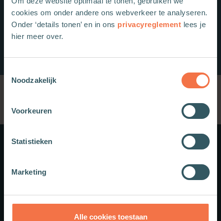
Om deze website optimaal te tonen, gebruiken we
cookies om onder andere ons webverkeer te analyseren.
Onder ‘details tonen’ en in ons
privacyreglement
lees je
hier meer over.
Toestemmingsselectie
Noodzakelijk
Voorkeuren
Statistieken
Meer weten?
Marketing
Schrijf je in voor onze nieuwsbrief.
Theologie.nl
Alle cookies toestaan