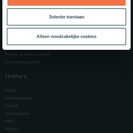
Lid worden
Over ons
Selectie toestaan
Nieuwsbrieven
Veelgestelde vragen
Alleen noodzakelijke cookies
Contact
Branded content
Privacy & voorwaarden
Herroepingsrecht
Thema's
Bijbel
Levensvragen
Opinie
Spiritualiteit
Kerk
Vieren