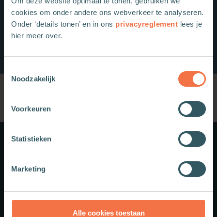
Om deze website optimaal te tonen, gebruiken we
cookies om onder andere ons webverkeer te analyseren.
Onder ‘details tonen’ en in ons
privacyreglement
lees je
hier meer over.
Toestemmingsselectie
Noodzakelijk
Voorkeuren
Statistieken
Meer weten?
Marketing
Schrijf je in voor onze nieuwsbrief.
Theologie.nl
Alle cookies toestaan