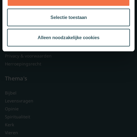
Lid worden
Over ons
Selectie toestaan
Nieuwsbrieven
Veelgestelde vragen
Alleen noodzakelijke cookies
Contact
Branded content
Privacy & voorwaarden
Herroepingsrecht
Thema's
Bijbel
Levensvragen
Opinie
Spiritualiteit
Kerk
Vieren