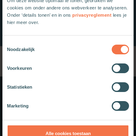
Om deze website optimaal te tonen, gebruiken we
cookies om onder andere ons webverkeer te analyseren.
Onder ‘details tonen’ en in ons
privacyreglement
lees je
hier meer over.
Toestemmingsselectie
Noodzakelijk
Voorkeuren
Statistieken
Meer weten?
Marketing
Schrijf je in voor onze nieuwsbrief.
Theologie.nl
Alle cookies toestaan