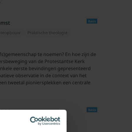
.
Basis
omst
teopbouw
Praktische theologie
oofs)gemeenschap te noemen? En hoe zijn de
iersbeweging van de Protestantse Kerk
 enkele eerste bevindingen gepresenteerd
tieve observatie in de context van het
een tweetal pioniersplekken een centrale
Basis
plekken
teopbouw
Praktische theologie