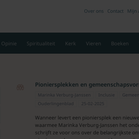
Over ons
Contact
Mijn 
Opinie
Spiritualiteit
Kerk
Vieren
Boeken
Pioniersplekken en gemeenschapsvo
Marinka Verburg-Janssen
Inclusie
Gemeen
Ouderlingenblad
25-02-2025
Wanneer levert een pioniersplek een nieu
waarmee Marinka Verburg-Janssen het onder
schrijft ze voor ons over de belangrijkste o