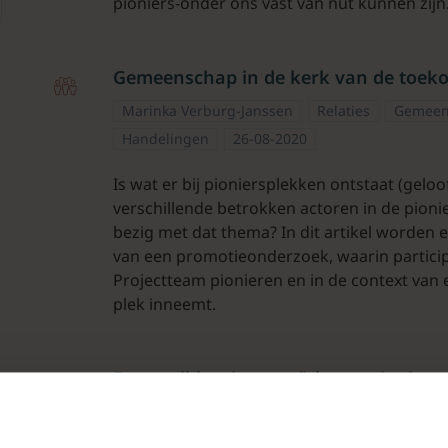
pioniers-onder ons vast van nut kunnen zijn
Gemeenschap in de kerk van de toek
Marinka Verburg-Janssen
Relaties
Gemeen
Handelingen
26-08-2020
Is wat er bij pioniersplekken ontstaat (gel
verschillende betrokken actoren in de pion
bezig met dat thema? In dit artikel worden
van een promotieonderzoek, waarin participa
Projectteam pionieren en in de context van 
plek inneemt.
Een veelkleurig mozaïek van pioniers
Marinka Verburg-Janssen
Inclusie
Gemeen
Ouderlingenblad
17-08-2020