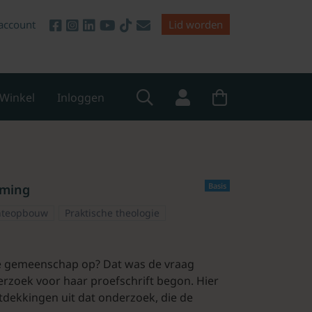
account
Lid worden
Winkel
Inloggen
Basis
rming
teopbouw
Praktische theologie
we gemeenschap op? Dat was de vraag
zoek voor haar proefschrift begon. Hier
ntdekkingen uit dat onderzoek, die de