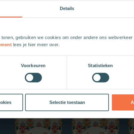
Details
In de serie over pioniersplekken maken we n
wat ís eigenlijk een pioniersplek? wie komen
en beleven ze daar? hoe wordt, nu en in de 
binnen de PKN gezien?
 tonen, gebruiken we cookies om onder andere ons webverkeer t
ement
lees je hier meer over.
Voorkeuren
Statistieken
Nieuwe boeken
ookies
Selectie toestaan
A