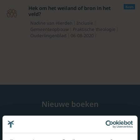
Basis
Hek om het weiland of bron in het
veld?
Nadine van Hierden
Inclusie
Gemeenteopbouw
Praktische theologie
Ouderlingenblad
06-08-2020
Nieuwe boeken