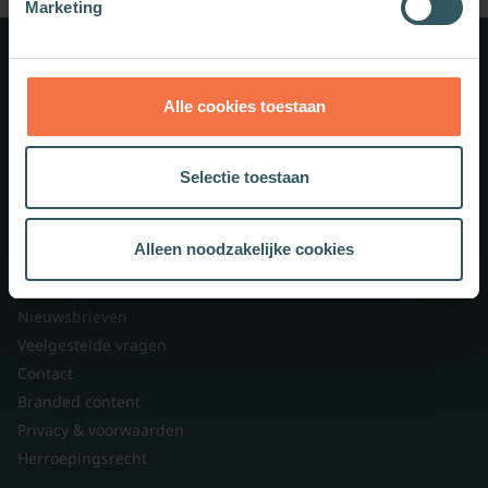
Marketing
Meer weten?
Alle cookies toestaan
Schrijf je in voor onze nieuwsbrief.
Selectie toestaan
Theologie.nl
Alleen noodzakelijke cookies
Lid worden
Over ons
Nieuwsbrieven
Veelgestelde vragen
Contact
Branded content
Privacy & voorwaarden
Herroepingsrecht