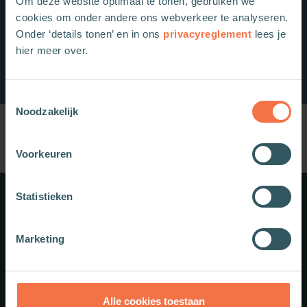
Om deze website optimaal te tonen, gebruiken we
cookies om onder andere ons webverkeer te analyseren.
Onder ‘details tonen’ en in ons
privacyreglement
lees je
hier meer over.
Toestemmingsselectie
Noodzakelijk
Voorkeuren
Statistieken
Meer weten?
Marketing
Schrijf je in voor onze nieuwsbrief.
Theologie.nl
Alle cookies toestaan