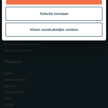
Lid worden
Over ons
Selectie toestaan
Nieuwsbrieven
Veelgestelde vragen
Alleen noodzakelijke cookies
Contact
Branded content
Privacy & voorwaarden
Herroepingsrecht
Thema's
Bijbel
Levensvragen
Opinie
Spiritualiteit
Kerk
Vieren