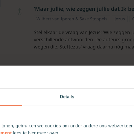
‘Maar jullie, wie zeggen jullie dat Ik b
Wilbert van Iperen & Sake Stoppels
Jezus
Stel elkaar de vraag van Jezus: ‘Wie zeggen j
verschillende antwoorden. De auteurs groep
wegen die. Stel Jezus’ vraag daarna nóg ma
Details
 tonen, gebruiken we cookies om onder andere ons webverkeer t
ement
lees je hier meer over.