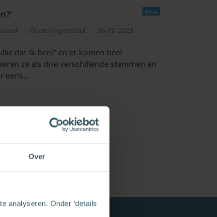
Basis
en?’
Geloof
Ouderlingenblad
06-01-2023
ullie dat Ik ben?’ en er komen heel
eren ze als drie verschillende stemmen en
ar eens…
Over
e analyseren. Onder ‘details