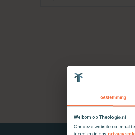
Toestemming
Welkom op Theologie.nl
Om deze website optimaal te
tonen’ en in ons
privacyregl