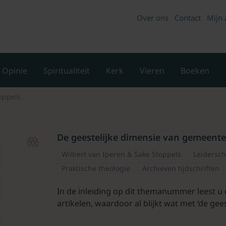
Over ons
Contact
Mijn 
Opinie
Spiritualiteit
Kerk
Vieren
Boeken
oppels
De geestelijke dimensie van gemeen
Wilbert van Iperen & Sake Stoppels
Leidersc
Praktische theologie
Archieven tijdschriften
In de inleiding op dit themanummer leest u 
artikelen, waardoor al blijkt wat met ‘de gees