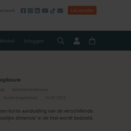
account
Lid worden
Winkel
Inloggen
teopbouw
hap
Gemeenteopbouw
Ouderlingenblad
14-07-2023
een korte aanduiding van de verschillende
telijke dimensie’ in de titel wordt bedoeld.