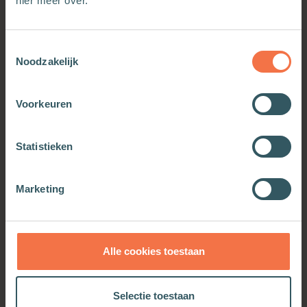
hier meer over.
Toestemmingsselectie
Noodzakelijk
Voorkeuren
Statistieken
Oefenen in leven
Marketing
Meer informatie
Alle cookies toestaan
Selectie toestaan
OOK INTERESSANT