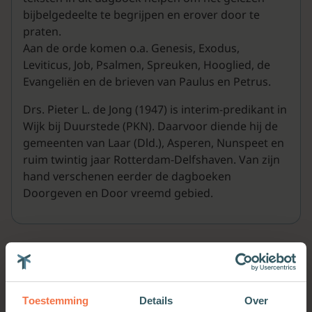
bijbelgedeelte te begrijpen en erover door te
praten.
Aan de orde komen o.a. Genesis, Exodus,
Leviticus, Job, Psalmen, Spreuken, Hooglied, de
Evangeliën en de brieven van Paulus en Petrus.
Drs. Pieter L. de Jong (1947) is interim-predikant in
Wijk bij Duurstede (PKN). Daarvoor diende hij de
gemeenten van Laar (Dld.), Asperen, Nunspeet en
ruim twintig jaar Rotterdam-Delfshaven. Van zijn
hand verschenen eerder de dagboeken
Doorgeven en Door vreemd gebied.
Meer van deze auteur
Toestemming
Details
Over