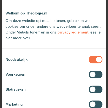
Welkom op Theologie.nl
Om deze website optimaal te tonen, gebruiken we
cookies om onder andere ons webverkeer te analyseren.
Onder ‘details tonen’ en in ons
privacyreglement
lees je
hier meer over.
Toestemmingsselectie
Avondgedachten
Avondgedachten
Noodzakelijk
Meer informatie
Meer informatie
Voorkeuren
Statistieken
Marketing