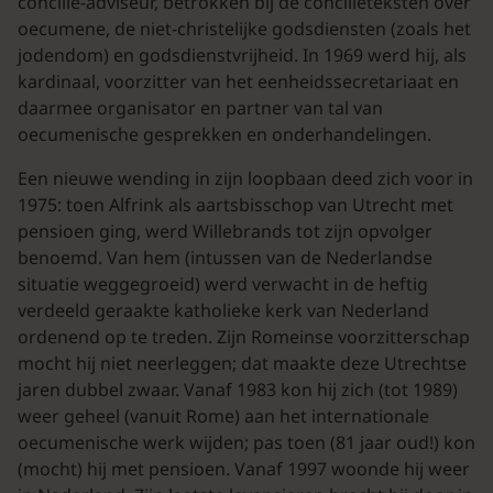
concilie-adviseur, betrokken bij de concilieteksten over
oecumene, de niet-christelijke godsdiensten (zoals het
jodendom) en godsdienstvrijheid. In 1969 werd hij, als
kardinaal, voorzitter van het eenheidssecretariaat en
daarmee organisator en partner van tal van
oecumenische gesprekken en onderhandelingen.
Een nieuwe wending in zijn loopbaan deed zich voor in
1975: toen Alfrink als aartsbisschop van Utrecht met
pensioen ging, werd Willebrands tot zijn opvolger
benoemd. Van hem (intussen van de Nederlandse
situatie weggegroeid) werd verwacht in de heftig
verdeeld geraakte katholieke kerk van Nederland
ordenend op te treden. Zijn Romeinse voorzitterschap
mocht hij niet neerleggen; dat maakte deze Utrechtse
jaren dubbel zwaar. Vanaf 1983 kon hij zich (tot 1989)
weer geheel (vanuit Rome) aan het internationale
oecumenische werk wijden; pas toen (81 jaar oud!) kon
(mocht) hij met pensioen. Vanaf 1997 woonde hij weer