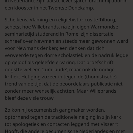
in Nederland. Zijn laatste levensjaren bracht hij door in
een klooster in het Twentse Denekamp.
Schelkens, Vlaming en religiehistoricus te Tilburg,
schetst hoe Willebrands, na zijn eigen Warmondse
seminarietijd studerend in Rome, zijn dissertatie
schreef over Newman en steeds meer gewonnen werd
voor Newmans denken; een denken dat zich
verweerde tegen dorre scholastiek en de nadruk legde
op geloof als geleefde ervaring. Dat proefschrift
oogstte wel een ‘cum laude’, maar ook de nodige
kritiek. Het ging zozeer in tegen de (thomistische)
trend van de tijd, dat de beoordelaars publicatie niet
zonder meer wenselijk achtten. Maar Willebrands
bleef deze visie trouw.
Zo kon hij oecumenisch gangmaker worden,
optornend tegen de traditionele neiging in zijn kerk
tot apologetiek en contacten leggend met Visser ’t
Hooft, die andere oecumenische Nederlander, en met