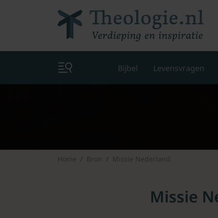
Bijbel
Levensvragen
Home
Bron
Missie Nederland
Missie N