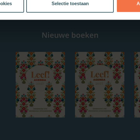
ookies
Selectie toestaan
A
Nieuwe boeken