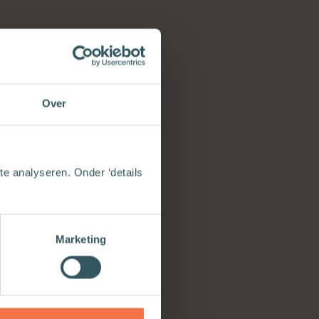
eekschets
g over
Over
e analyseren. Onder ‘details
ject van
ch Netwerk
 […]
Marketing