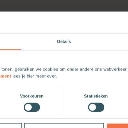
lm 104, Romeinen 8:19-23 en Kolossenzen 1:15-20
ts Psalm 104, Romeinen 8:19-23 en Kolossenzen 1:15-20 Pr
 achtergrond Bijbellezingen: − Psalm 104: Vertelt levendi
chepping. − Romeinen […]
Details
lm 84 en Matteüs 10:29,31
 tonen, gebruiken we cookies om onder andere ons webverkeer t
is onderdeel van het themapakket ‘Buitengewoon’, een pro
ement
lees je hier meer over.
Kerk, Geloof en Levensstijl, van het Christelijk Ecologis
ijke uitgever: Evangelische Alliantie (nu: Missie Nederland).
Voorkeuren
Statistieken
1