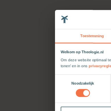
Preekschets Psa
Zie ook Preeksche
Psalm 104 Thema en
Gods hand in de s
Toestemming
Welkom op Theologie.nl
Preekschets Psa
Om deze website optimaal te
Deze preekschets 
tonen’ en in ons
privacyregl
de programmagroep 
(CEN). Oorspronkel
Toestemmingsselectie
Noodzakelijk