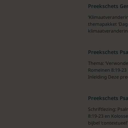
Preekschets Gen
‘Klimaatveranderin
themapakket ‘Dag 
klimaatveranderin
Preekschets Ps
Thema: ‘Verwonder
Romeinen 8:19-23 
Inleiding Deze pr
Preekschets Ps
Schriftlezing: Ps
8:19-23 en Kolosse
bijbel ‘contextueel