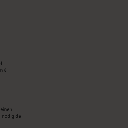
4,
n 8
meinen
d nodig de