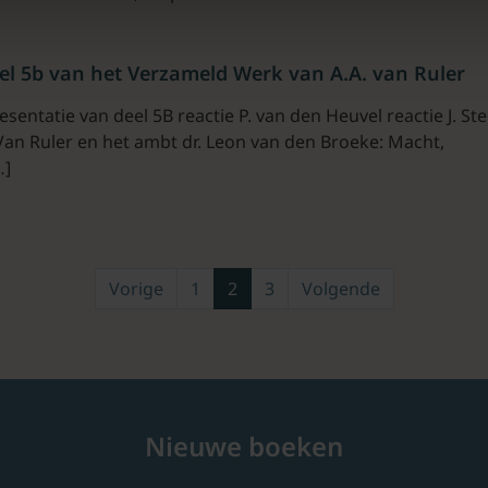
eel 5b van het Verzameld Werk van A.A. van Ruler
esentatie van deel 5B reactie P. van den Heuvel reactie J. St
Van Ruler en het ambt dr. Leon van den Broeke: Macht,
…]
Vorige
1
2
3
Volgende
Nieuwe boeken