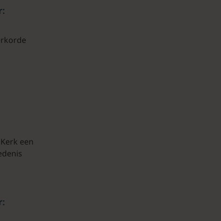
r:
erkorde
 Kerk een
edenis
r: