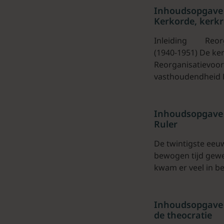
Inhoudsopgave 
Kerkorde, kerkr
Inleiding Reorga
(1940-1951) De ke
Reorganisatievoor
vasthoudendheid D
Inhoudsopgave 
Ruler
De twintigste eeu
bewogen tijd gewe
kwam er veel in b
Inhoudsopgave 
de theocratie