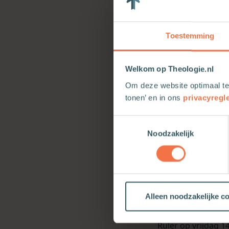
Inhoudsopgave V
Toestemming
schepping, men
Inleiding 1. GOD 
Welkom op Theologie.nl
De God van het Ou
Om deze website optimaal te
tonen’ en in ons
privacyregl
Liturgie en wij
Toestemmingsselectie
Op 15 december we
Noodzakelijk
gepresenteerd. Lit
uitgave. [1963] […]
Macht, machtsmi
Alleen noodzakelijke c
Lezing bij present
Ruler op vrijdag 