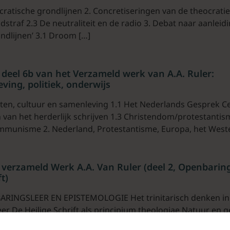
ratische grondlijnen 2. Concretiseringen van de theocratie
dstraf 2.3 De neutraliteit en de radio 3. Debat naar aanleid
ndlijnen’ 3.1 Droom […]
eel 6b van het Verzameld werk van A.A. Ruler:
ving, politiek, onderwijs
sten, cultuur en samenleving 1.1 Het Nederlands Gesprek 
 van het herderlijk schrijven 1.3 Christendom/protestantis
ommunisme 2. Nederland, Protestantisme, Europa, het West
verzameld Werk A.A. Van Ruler (deel 2, Openbarin
t)
BARINGSLEER EN EPISTEMOLOGIE Het trinitarisch denken in
er De Heilige Schrift als principium theologiae Natuur en 
e beperktheid van het theologische kennen De […]