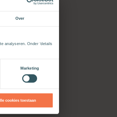
Over
n van God
an […]
e analyseren. Onder ‘details
Marketing
 deze
lle cookies toestaan
. van