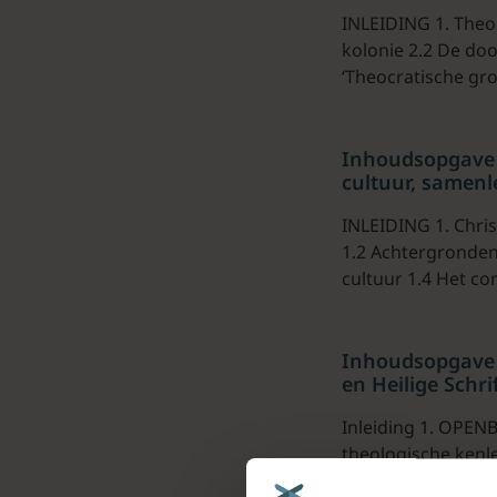
INLEIDING 1. Theoc
kolonie 2.2 De doo
‘Theocratische gro
Inhoudsopgave d
cultuur, samenle
INLEIDING 1. Chri
1.2 Achtergronden
cultuur 1.4 Het c
Inhoudsopgave 
en Heilige Schrif
Inleiding 1. OPEN
theologische kenle
aanknopingspunt D