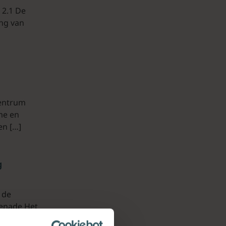
 2.1 De
ing van
Centrum
me en
en […]
g
 de
genade Het