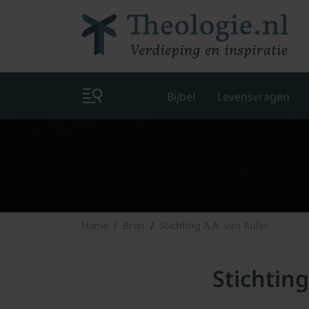
Bijbel
Levensvragen
Home
Bron
Stichting A.A. van Ruler
Stichting