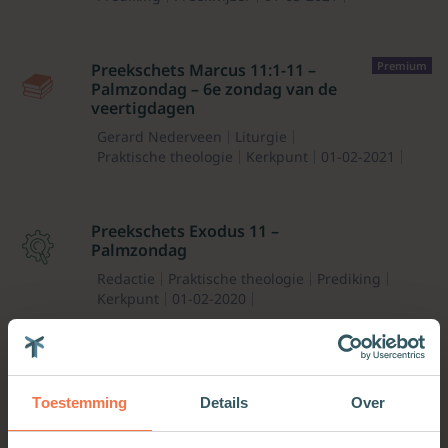
Premium
Preekschets Marcus 11:1-11 –
Palmzondag – 6e zondag van de
veertigdagen
Gerard Nederveen
Liturgie
Praktische theologie
Kerkpunt
01-02-2021
Preekschets Exodus 11 –
Palmzondag
Redactie
Praktische theologie
Prediking
Kerkpunt
01-02-2020
Premium
Preekschets Matteüs 21:1-11 –
zesde zondag in de veertigdagen
Toestemming
Details
Over
Marleen Bloklander-de Jong
Praktische theologie
Prediking
Preekwijzer