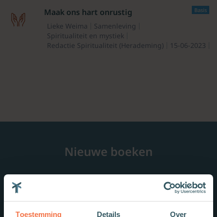
Basis
Maak ons hart onrustig
Lieke Weima
Samenleving
Spiritualiteit en mystiek
Redactie Spiritualiteit (Herademing)
15-06-2023
Nieuwe boeken
Toestemming
Details
Over