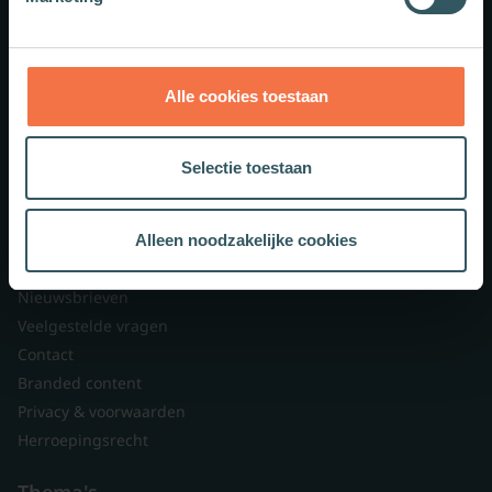
Meer weten?
Alle cookies toestaan
Schrijf je in voor onze nieuwsbrief.
Selectie toestaan
Theologie.nl
Lid worden
Alleen noodzakelijke cookies
Over ons
Nieuwsbrieven
Veelgestelde vragen
Contact
Branded content
Privacy & voorwaarden
Herroepingsrecht
Thema's