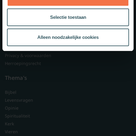
Lid worden
Over ons
Selectie toestaan
Nieuwsbrieven
Veelgestelde vragen
Alleen noodzakelijke cookies
Contact
Branded content
Privacy & voorwaarden
Herroepingsrecht
Thema's
Bijbel
Levensvragen
Opinie
Spiritualiteit
Kerk
Vieren