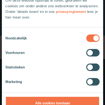
Om deze website optimaal te tonen, gebruiken we
cookies om onder andere ons webverkeer te analyseren.
Onder ‘details tonen’ en in ons
privacyreglement
lees je
hier meer over.
Toestemmingsselectie
Noodzakelijk
Voorkeuren
Statistieken
Meer weten?
Marketing
Schrijf je in voor onze nieuwsbrief.
Theologie.nl
Alle cookies toestaan