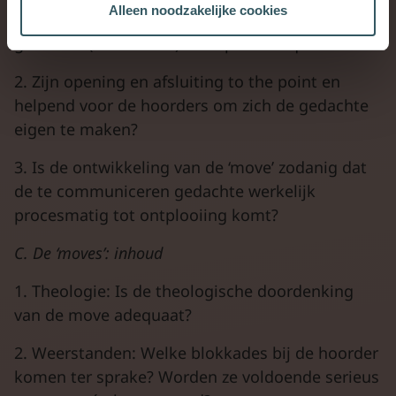
Alleen noodzakelijke cookies
1. Is de formulering van de te communiceren
gedachte (‘statement’) scherp en adequaat?
2. Zijn opening en afsluiting to the point en
helpend voor de hoorders om zich de gedachte
eigen te maken?
3. Is de ontwikkeling van de ‘move’ zodanig dat
de te communiceren gedachte werkelijk
procesmatig tot ontplooiing komt?
C. De ‘moves’: inhoud
1. Theologie: Is de theologische doordenking
van de move adequaat?
2. Weerstanden: Welke blokkades bij de hoorder
komen ter sprake? Worden ze voldoende serieus