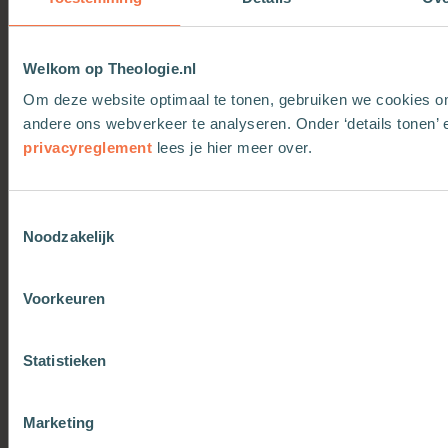
Welkom op Theologie.nl
Dansen op
Proeven en watertanden
Om deze website optimaal te tonen, gebruiken we cookies 
toekomstmuziek
andere ons webverkeer te analyseren. Onder ‘details tonen’ 
Meer informatie
Meer informatie
privacyreglement
lees je hier meer over.
Toestemmingsselectie
Noodzakelijk
OOK INTERESSANT
Voorkeuren
Statistieken
Marketing