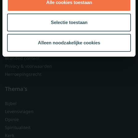
Alle cookies toestaan
Theologie.nl
Lid worden
Selectie toestaan
Over ons
Nieuwsbrieven
Veelgestelde vragen
Alleen noodzakelijke cookies
Contact
Branded content
Privacy & voorwaarden
Herroepingsrecht
Thema's
Bijbel
Levensvragen
Opinie
Spiritualiteit
Kerk