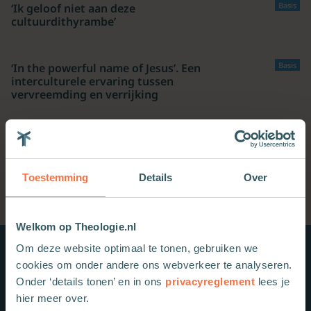
Basis
‘Ik geloof niet aan deze
cultuurdithyrambe’
Basis
‘In the powerful name of Jesus’. Een
interculturele ervaring tussen
vervreemding en verrijking
1
2
3
4
Volgende
Toestemming
Details
Over
Welkom op Theologie.nl
Om deze website optimaal te tonen, gebruiken we
Nieuwe boeken
cookies om onder andere ons webverkeer te analyseren.
Onder ‘details tonen’ en in ons
privacyreglement
lees je
hier meer over.