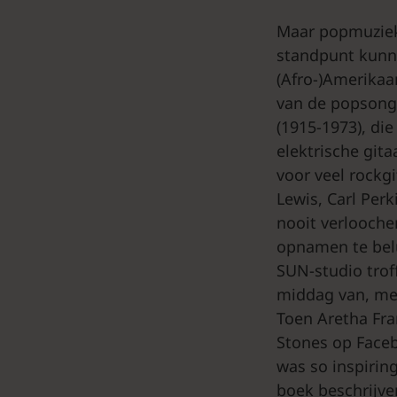
Maar popmuziek 
standpunt kunne
(Afro-)Amerikaa
van de popsong.
(1915-1973), di
elektrische gita
voor veel rockgi
Lewis, Carl Per
nooit verloochen
opnamen te belu
SUN-studio trof
middag van, met
Toen Aretha Fra
Stones op Faceb
was so inspirin
boek beschrijve