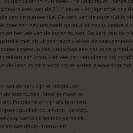
n. Zij gebruiken in hun boek ‘The Shaping of Things t
ste
sionaire kerk van de 21
eeuw – intrigerende beeld
ie van de nieuwe tijd. De kerk van de oude tijd is di
de boer een hek om heeft gezet. Het hek is bedoeld 
n en het vee van de buren buiten. De kerk van de nieu
ustralië met z’n uitgestrekte vlaktes de zaak aanpa
boren ergens in het landschap een gat in de grond 
e creëren een bron. Het vee kan vervolgens vrij rondl
r de bron zorgt ervoor dat er water is waardoor het v
 van de kerk zijn er religieuze
n de popmuziek. Maar je moet ze
ren. Popdiensten zijn als bronnen
lopend publiek op afkomt: gelovig,
elovig, kerkelijk en niet-kerkelijk.
ezien van doop-, trouw- en