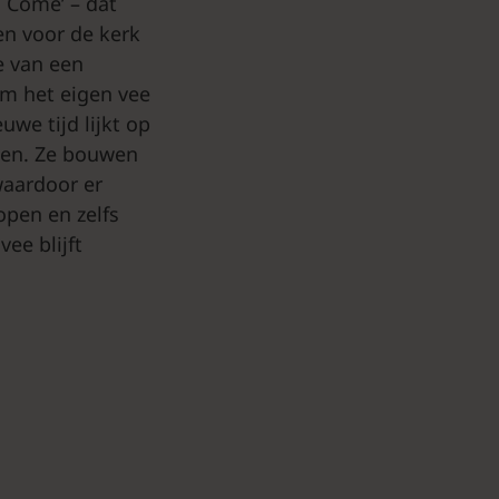
o Come’ – dat
en voor de kerk
e van een
om het eigen vee
we tijd lijkt op
kken. Ze bouwen
waardoor er
open en zelfs
ee blijft