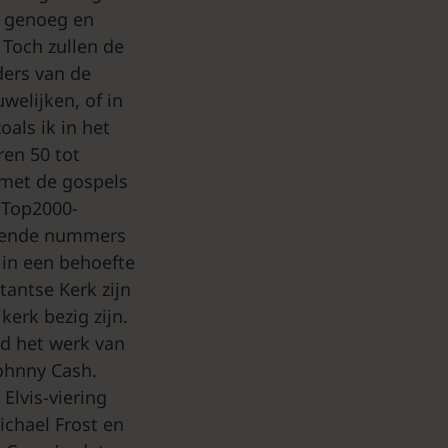
s genoeg en
 Toch zullen de
ders van de
welijken, of in
als ik in het
ren 50 tot
 met de gospels
n Top2000-
erende nummers
 in een behoefte
tantse Kerk zijn
kerk bezig zijn.
d het werk van
Johnny Cash.
Elvis-viering
ichael Frost en