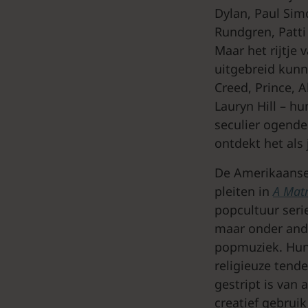
Dylan, Paul Sim
Rundgren, Patti
Maar het rijtje
uitgebreid kun
Creed, Prince, 
Lauryn Hill – h
seculier ogende
ontdekt het als
De Amerikaanse 
pleiten in
A Matr
popcultuur seri
maar onder ande
popmuziek. Hun 
religieuze tend
gestript is van 
creatief gebruik