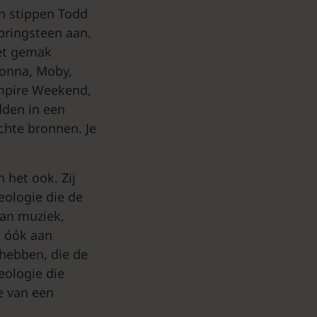
en stippen Todd
pringsteen aan.
met gemak
donna, Moby,
ampire Weekend,
dden in een
chte bronnen. Je
 het ook. Zij
eologie die de
aan muziek,
s óók aan
 hebben, die de
eologie die
e van een