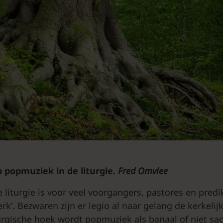
p popmuziek in de liturgie.
Fred Omvlee
liturgie is voor veel voorgangers, pastores en predi
erk’. Bezwaren zijn er legio al naar gelang de kerkelijk
urgische hoek wordt popmuziek als banaal of niet sa