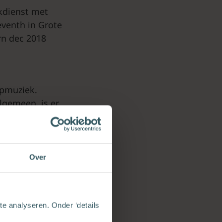
kdienst met
venth in Grote
rn dec 2018
opmuziek.
lgemeen, is er
 al eeuwen een
 de leverancier
 vertolkten en
ie die de
Over
n overstijgt.
 popcultuur
n, een poel van
e analyseren. Onder ‘details
echte smaak.