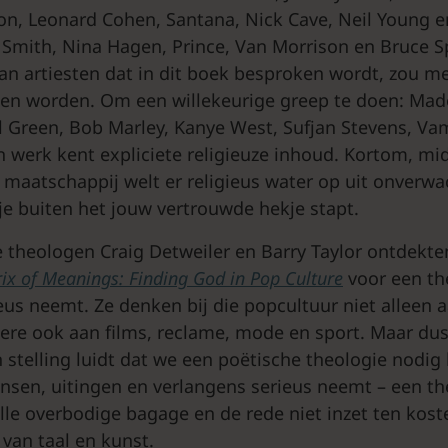
on, Leonard Cohen, Santana, Nick Cave, Neil Young 
 Smith, Nina Hagen, Prince, Van Morrison en Bruce S
 van artiesten dat in dit boek besproken wordt, zou 
nen worden. Om een willekeurige greep te doen: Ma
Al Green, Bob Marley, Kanye West, Sufjan Stevens, V
un werk kent expliciete religieuze inhoud. Kortom, mi
 maatschappij welt er religieus water op uit onverwa
 je buiten het jouw vertrouwde hekje stapt.
theologen Craig Detweiler en Barry Taylor ontdekten
ix of Meanings: Finding God in Pop Culture
voor een th
eus neemt. Ze denken bij die popcultuur niet alleen 
re ook aan films, reclame, mode en sport. Maar du
stelling luidt dat we een poëtische theologie nodig
ensen, uitingen en verlangens serieus neemt – een th
alle overbodige bagage en de rede niet inzet ten kost
 van taal en kunst.