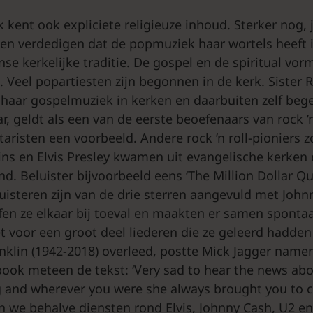
kent ook expliciete religieuze inhoud. Sterker nog, 
n verdedigen dat de popmuziek haar wortels heeft 
nse kerkelijke traditie. De gospel en de spiritual vo
 Veel popartiesten zijn begonnen in de kerk. Sister 
e haar gospelmuziek in kerken en daarbuiten zelf beg
ar, geldt als een van de eerste beoefenaars van rock ’
taristen een voorbeeld. Andere rock ’n roll-pioniers z
kins en Elvis Presley kwamen uit evangelische kerken
d. Beluister bijvoorbeeld eens ‘The Million Dollar Q
isteren zijn van de drie sterren aangevuld met Johnn
fen ze elkaar bij toeval en maakten er samen sponta
 voor een groot deel liederen die ze geleerd hadden 
nklin (1942-2018) overleed, postte Mick Jagger namen
ook meteen de tekst: ‘Very sad to hear the news abo
g and wherever you were she always brought you to c
n we behalve diensten rond Elvis, Johnny Cash, U2 e