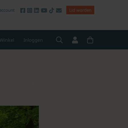
account
Lid worden
Winkel
Inloggen
None