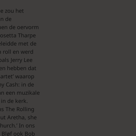
je zou het
in de
rmen de oervorm
Rosetta Tharpe
eleidde met de
n roll en werd
oals Jerry Lee
 en hebben dat
uartet’ waarop
y Cash: in de
an een muzikale
in de kerk.
s The Rolling
ut Aretha, she
hurch.’ In ons
n Bløf ook Bob