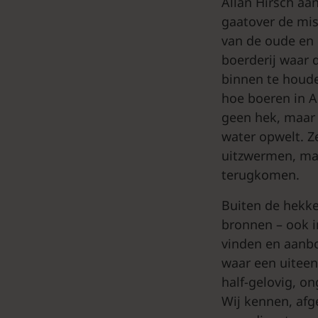
Allan Hirsch aa
gaatover de mis
van de oude en d
boerderij waar 
binnen te houde
hoe boeren in A
geen hek, maar 
water opwelt. Z
uitzwermen, maa
terugkomen.
Buiten de hekken
bronnen – ook i
vinden en aanbo
waar een uiteen
half-gelovig, ong
Wij kennen, afg