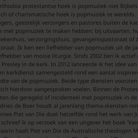
orthodox protestantse hoek is popmuziek niet Bijbel
sch of charismatische hoek is popmuziek te werelds.
ers, geestelijk verzorgers en pastores buiten de ka
gie met popmuziek te maken hebben: bij uitvaarten, hu
iekenhuis, verzorgingshuis, gevangenispastoraat of zo
oraat. Ik ben een liefhebber van popmuziek uit de ja
efhebber van mooie liturgie. Sinds 2002 ben ik actief
s Presley in de kerk. In 2012 lanceerde ik het idee va
een kerkdienst samengesteld rond een aantal inspir
eedte van de popmuziek. Beide type diensten voorzien
zich hierdoor aangesproken voelen. Binnen de Protes
ten die geregeld of incidenteel met popmuziek in de 
ries de Boer houdt al jarenlang thema-diensten ron
inee Piet van Die doet hetzelfde rond het werk van 
chreef ik op verzoek van een uitgever het boek ‘Van 
Daarin haalt Piet van Die de Australische theologen M