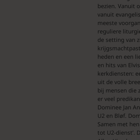
bezien. Vanuit 
vanuit evangeli
meeste voorgang
reguliere litur
de setting van z
krijgsmachtpast
heden en een li
en hits van Elvi
kerkdiensten: 
uit de volle br
bij mensen die 
er veel predikan
Dominee Jan And
U2 en Bløf. Dom
Samen met hen s
tot U2-dienst’. 