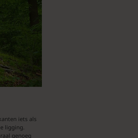
kanten iets als
e ligging.
craal genoeg