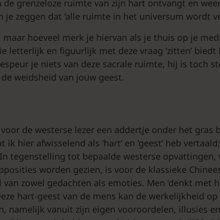
de grenzeloze ruimte van zijn hart ontvangt en weer
je zeggen dat ‘alle ruimte in het universum wordt ver
maar hoeveel merk je hiervan als je thuis op je medi
 letterlijk en figuurlijk met deze vraag ‘zitten’ bied
 bespeur je niets van deze sacrale ruimte, hij is toch 
n de weidsheid van jouw geest.
 voor de westerse lezer een addertje onder het gras b
t ik hier afwisselend als ‘hart’ en ‘geest’ heb vertaal
 In tegenstelling tot bepaalde westerse opvattingen, 
opposities worden gezien, is voor de klassieke Chinee
l van zowel gedachten als emoties. Men ‘denkt met het
Deze hart-geest van de mens kan de werkelijkheid o
 namelijk vanuit zijn eigen vooroordelen, illusies en 