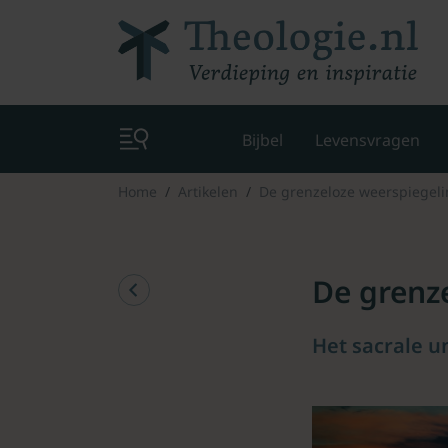
Bijbel
Levensvragen
Home
Artikelen
De grenzeloze weerspiegelin
De grenze
Het sacrale u