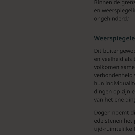
Binnen de grenz
en weerspiegeli
ongehinderd.’
Weerspiegel
Dit buitengewoo
en veelheid als 
volkomen samen:
verbondenheid v
hun individualit
dingen op zijn e
van het ene din
Dōgen noemt dit
edelstenen het 
tijd-ruimtelijke