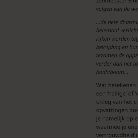
zenmeester Eihe
volgen
van
de
w
…de hele dharma
helemaal verlich
rijken worden teg
bevrijding en hu
tezamen de opper
verder dan het to
bodhiboom…
Wat betekenen 
een ‘heilige’ of
uitleg van het 
opvattingen ook
je namelijk op 
waarmee je ener
vertrouwdheid g