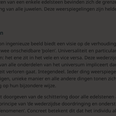
en van een enkele edelsteen bevinden zich de grenz
ng van alle juwelen. Deze weerspiegelingen zijn helde
en
n ingenieuze beeld biedt een visie op de verhoudin
twee onscheidbare ‘polen’. Universaliteit en particula
 het ene zit in het vele en vice versa. Deze wederzij
an alle onderdelen van het universum impliceert dan
eit verloren gaat. Integendeel. Ieder ding weerspiege
igen, unieke manier en alle andere dingen tonen zich 
g op hun bijzondere wijze.
 doorgeven van de schittering door alle edelstenen 
principe van ‘de wederzijdse doordringing en onderst
 fenomenen’. Concreet betekent dit dat het individu a