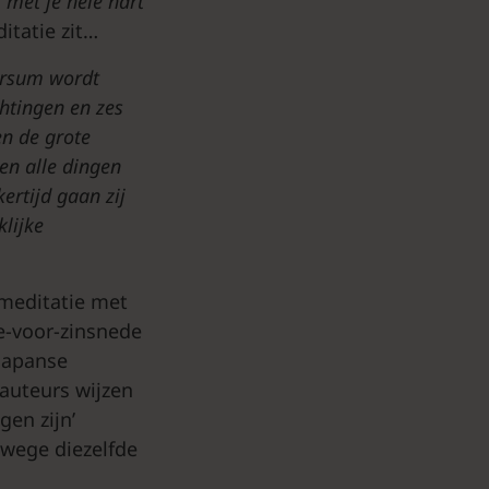
t
met
je
hele
hart
itatie zit…
ersum wordt
htingen en zes
en de grote
en alle dingen
ertijd gaan zij
lijke
meditatie met
de-voor-zinsnede
-Japanse
auteurs wijzen
gen zijn’
nwege diezelfde