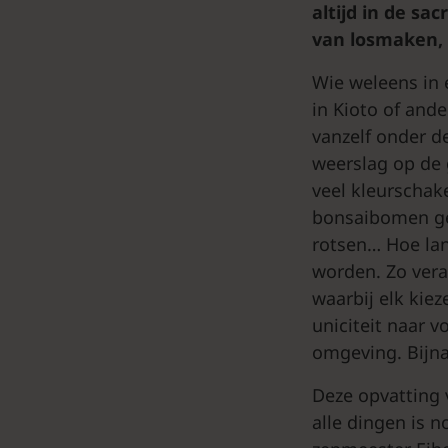
altijd in de s
van losmaken, n
Wie weleens in 
in Kioto of and
vanzelf onder de
weerslag op de 
veel kleurschake
bonsaibomen ge
rotsen… Hoe lang
worden. Zo vera
waarbij elk kiez
uniciteit naar v
omgeving. Bijna
Deze opvatting 
alle dingen is 