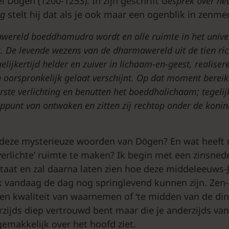
i Dōgen (1200-1253). In zijn geschrift
Gesprek
over
he
eg
stelt hij dat als je ook maar een ogenblik in zenmed
wereld boeddhamudra wordt en alle ruimte in het univ
t. De levende wezens van de dharmawereld uit de tien ric
elijkertijd helder en zuiver in lichaam-en-geest, realiser
n oorspronkelijk gelaat verschijnt. Op dat moment bereik
ste verlichting en benutten het boeddhalichaam; tegelijk
ppunt van ontwaken en zitten zij rechtop onder de konink
deze mysterieuze woorden van Dōgen? En wat heeft 
 ‘verlichte’ ruimte te maken? Ik begin met een zinsne
citaat en zal daarna laten zien hoe deze middeleeuws
 vandaag de dag nog springlevend kunnen zijn. Zen-
een kwaliteit van waarnemen of ‘te midden van de din
zijds diep vertrouwd bent maar die je anderzijds va
emakkelijk over het hoofd ziet.