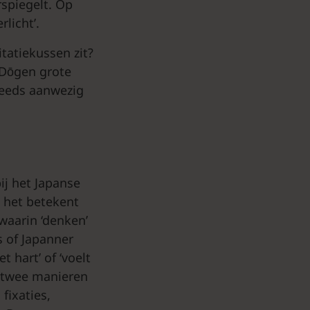
spiegelt. Op
licht’.
tatiekussen zit?
t Dōgen grote
steeds aanwezig
ij het Japanse
d; het betekent
waarin ‘denken’
s of Japanner
 hart’ of ‘voelt
p twee manieren
fixaties,