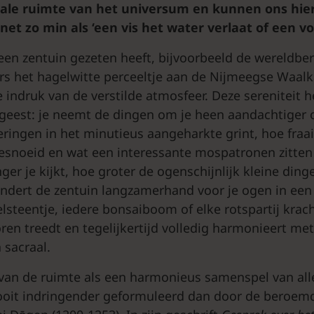
acrale ruimte van het universum en kunnen ons hie
et zo min als ‘een vis het water verlaat of een vog
een zentuin gezeten heeft, bijvoorbeeld de wereldb
ers het hagelwitte perceeltje aan de Nijmeegse Waalk
 indruk van de verstilde atmosfeer. Deze sereniteit he
geest: je neemt de dingen om je heen aandachtiger o
ringen in het minutieus aangeharkte grint, hoe fraai
snoeid en wat een interessante mospatronen zitten 
er je kijkt, hoe groter de ogenschijnlijk kleine dinge
ndert de zentuin langzamerhand voor je ogen in een
elsteentje, iedere bonsaiboom of elke rotspartij kracht
oren treedt en tegelijkertijd volledig harmonieert met 
 sacraal.
van de ruimte als een harmonieus samenspel van al
nooit indringender geformuleerd dan door de beroem