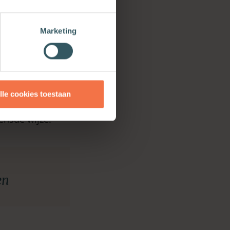
menkransschool
dbaar zijn:
Marketing
an juwelen die
estelijke
ren, dan zien
rt. Ieder ander
andere
lle cookies toestaan
k. Deze
nsde wijze.
en