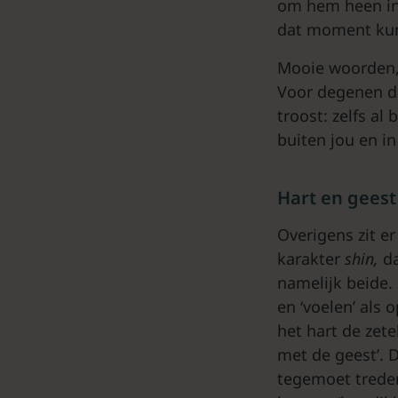
om hem heen in 
dat moment kun 
Mooie woorden, 
Voor degenen die
troost: zelfs al
buiten jou en i
Hart en geest
Overigens zit er
karakter
shin,
da
namelijk beide.
en ‘voelen’ als 
het hart de zete
met de geest’. 
tegemoet treden,