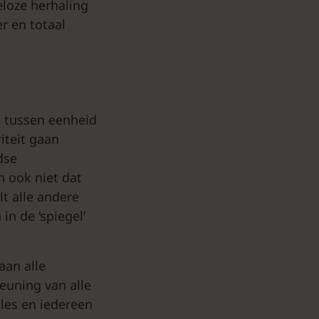
eloze herhaling
r en totaal
g tussen eenheid
riteit gaan
dse
 ook niet dat
lt alle andere
in de ‘spiegel’
aan alle
euning van alle
lles en iedereen