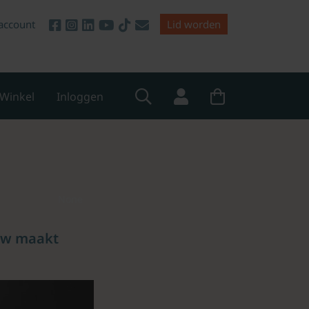
account
Lid worden
Winkel
Inloggen
None
euw maakt