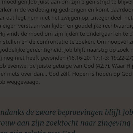
, moedigen Job juist aan om zijn eigen strijd te blijve
terker in de verdediging gedrongen en komt daardoo
ar dat legt hem niet het zwijgen op. Integendeel, h
n eigen verstaan van lijden en goddelijke rechtvaardi
 Hij vindt de moed om zijn lijden te ondergaan en te 
n stellen en de confrontatie te zoeken. Om hoopvol z
oddelijke gerechtigheid. Job blijft naarstig op zoek 
j nog niet heeft gevonden (16:16-20; 17:1-3; 19:22-27).
 Job evenwel de juiste getuige van God (42:7). Waar H
t er niets over dan… God zélf. Hopen is hopen op God 
Job weggevaagd.
ndanks de zware beproevingen blijft Jo
rouw aan zijn zoektocht naar zingeving