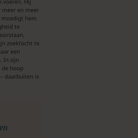
n voeren. Hij
r meer en meer
et moedigt hem
gheid te
doorstaan,
ijn zoektocht te
naar een
 In zijn
ij de hoop
– daarbuiten is
b
 en