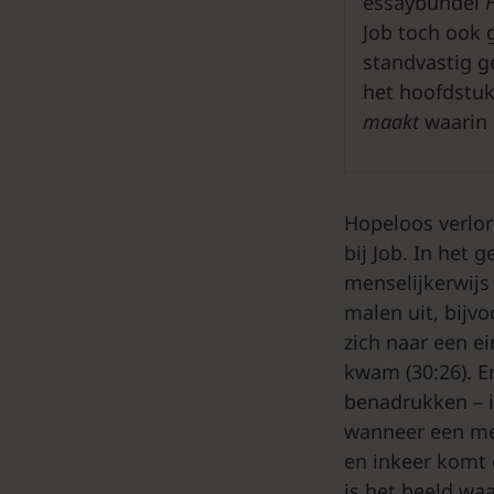
essaybundel
Job toch ook 
standvastig g
het hoofdstu
maakt
waarin 
Hopeloos verlo
bij Job. In het 
menselijkerwijs
malen uit, bijv
zich naar een e
kwam (30:26). En 
benadrukken – i
wanneer een men
en inkeer komt 
is het beeld wa