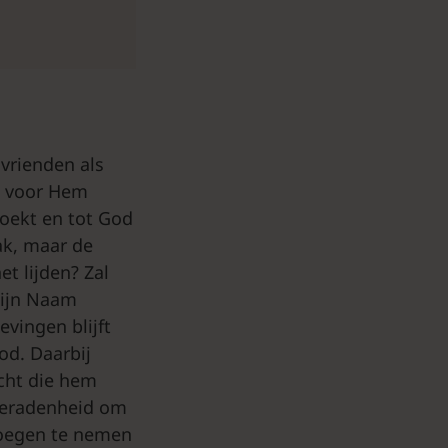
vrienden als
t voor Hem
zoekt en tot God
ak, maar de
et lijden? Zal
zijn Naam
vingen blijft
od. Daarbij
cht die hem
tberadenheid om
noegen te nemen