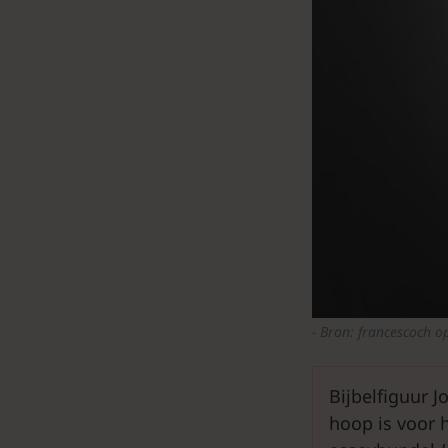
Bron: francescoch op
Bijbelfiguur J
hoop is voor h