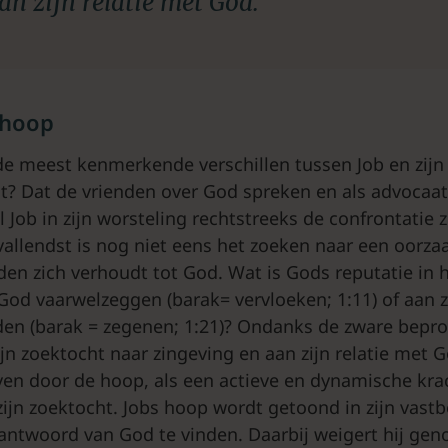
an zijn relatie met God.
 hoop
de meest kenmerkende verschillen tussen Job en zijn 
t? Dat de vrienden over God spreken en als advocaa
l Job in zijn worsteling rechtstreeks de confrontatie 
vallendst is nog niet eens het zoeken naar een oorza
jden zich verhoudt tot God. Wat is Gods reputatie in h
k God vaarwelzeggen (barak= vervloeken; 1:11) of aan 
den (barak = zegenen; 1:21)? Ondanks de zware beproe
jn zoektocht naar zingeving en aan zijn relatie met G
ven door de hoop, als een actieve en dynamische kra
zijn zoektocht. Jobs hoop wordt getoond in zijn vas
antwoord van God te vinden. Daarbij weigert hij ge