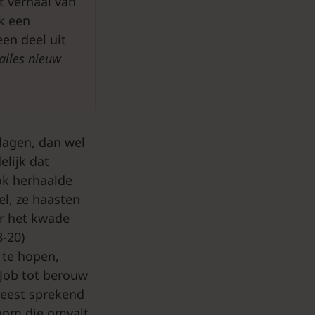
t verhaal van
jk een
en deel uit
alles nieuw
lagen, dan wel
elijk dat
ok herhaalde
el, ze haasten
ar het kwade
8-20)
 te hopen,
 Job tot berouw
meest sprekend
boom die omvalt