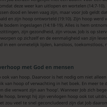
 omdat deze weer kan uitlopen en wortelen (14:7-10).
ssen dood en leven vaag zijn, maar voor Job geldt dat
d en zijn hoop ontworteld (19:10). Zijn hoop werd v
de bodem ingeslagen (14:18-19). Alles is hem ontnome
ezittingen, zijn gezondheid, zijn vrouw. Job is op ste
worpen op zichzelf en de eenmaligheid van zijn leven 
in een onmetelijk lijden, kansloos, toekomstloos, 
verhoop met God en mensen
b ook van hoop. Daarvoor is het nodig om niet alleen
k van hoop of verwachting in het boek. En meer te 
n die verwant zijn aan ‘hoop’. Wanneer Job zich begee
e hoop, brengt hij zijn vervlogen hoop ook tot uitdr
Het zou veel te snel geconcludeerd zijn dat Job daaro