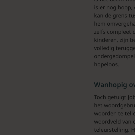
is er nog hoop,
kan de grens tu
hem omvergehaal
zelfs compleet 
kinderen, zijn b
volledig terugge
ondergedompeld 
hopeloos.
Wanhopig o
Toch getuigt Jo
het woordgebrui
woorden te telle
woordveld van d
teleurstelling. 