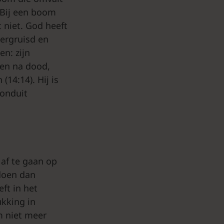
 Bij een boom
 niet. God heeft
ergruisd en
n: zijn
rven na dood,
(14:14). Hij is
ronduit
 af te gaan op
doen dan
ft in het
ukking in
m niet meer