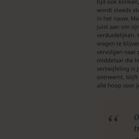
tijd ook klinken
wordt steeds s
in het nauw. Ma
juist aan om zij
verduidelijken.
vragen te blijve
vervolgen naar g
middelaar die hi
vertwijfeling is
ontneemt, blijf
alle hoop voor 
O
t