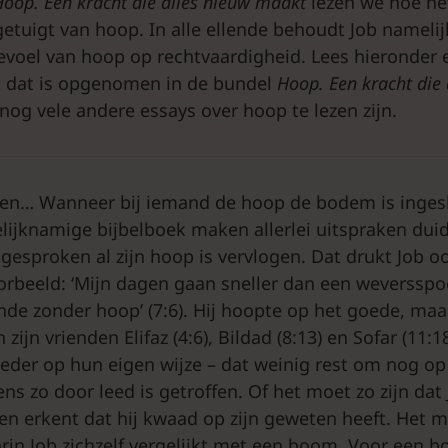
Hoop. Een kracht die alles nieuw maakt
lezen we hoe he
getuigt van hoop. In alle ellende behoudt Job nameli
evoel van hoop op rechtvaardigheid. Lees hieronder e
k dat is opgenomen in de bundel
Hoop. Een kracht die 
nog vele andere essays over hoop te lezen zijn.
ren… Wanneer bij iemand de hoop de bodem is inges
gelijknamige bijbelboek maken allerlei uitspraken duid
 gesproken al zijn hoop is vervlogen. Dat drukt Job o
oorbeeld: ‘Mijn dagen gaan sneller dan een weversspo
inde zonder hoop’ (7:6). Hij hoopte op het goede, ma
zijn vrienden Elifaz (4:6), Bildad (8:13) en Sofar (11:1
eder op hun eigen wijze – dat weinig rest om nog op
s zo door leed is getroffen. Of het moet zo zijn dat
en erkent dat hij kwaad op zijn geweten heeft. Het 
arin Job zichzelf vergelijkt met een boom. Voor een 