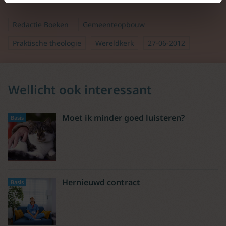
Redactie Boeken
Gemeenteopbouw
Praktische theologie
Wereldkerk
27-06-2012
Wellicht ook interessant
Moet ik minder goed luisteren?
Basis
Hernieuwd contract
Basis