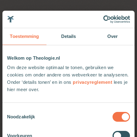
Wellicht ook interessant
Hernieuwd contract
Basis
Toestemming
Details
Over
Welkom op Theologie.nl
Om deze website optimaal te tonen, gebruiken we
De gerechtigheid van het koninkrijk
Premium
cookies om onder andere ons webverkeer te analyseren.
van God
Onder ‘details tonen’ en in ons
privacyreglement
lees je
hier meer over.
De militair die zweeg
Basis
Toestemmingsselectie
Noodzakelijk
Voorkeuren