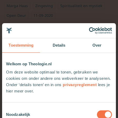
Marga Haas
Zingeving
Spiritualiteit en mystiek
Open Deur
11-09-2020
Wellicht ook interessant
Toestemming
Details
Over
Nacht van de Theologie 2026
Welkom op Theologie.nl
Om deze website optimaal te tonen, gebruiken we
cookies om onder andere ons webverkeer te analyseren.
Onder ‘details tonen’ en in ons
privacyreglement
lees je
Creatiewedstrijd: ‘geloof in generaties’
hier meer over.
Toestemmingsselectie
Noodzakelijk