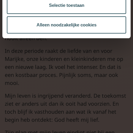
waarop God mij draagt. Haar liefde, haar
Selectie toestaan
nabijheid, haar trouw, het zijn tastbare tekenen
van Gods zorg in deze storm. En dat besef troost
Alleen noodzakelijke cookies
me en tilt me op. Het herinnert me eraan dat ik
nooit alleen ben.
In deze periode raakt de liefde van en voor
Marijke, onze kinderen en kleinkinderen me op
een nieuwe laag. Ik voel het intenser. En dat is
een kostbaar proces. Pijnlijk soms, maar ook
mooi.
Mijn leven is ingrijpend veranderd. De toekomst
ziet er anders uit dan ik ooit had voorzien. En
toch blijf ik vasthouden aan wat ik vanaf het
begin heb ontdekt: God heeft mij lief.
Zijn plan met mijn leven eindigt niet bij een