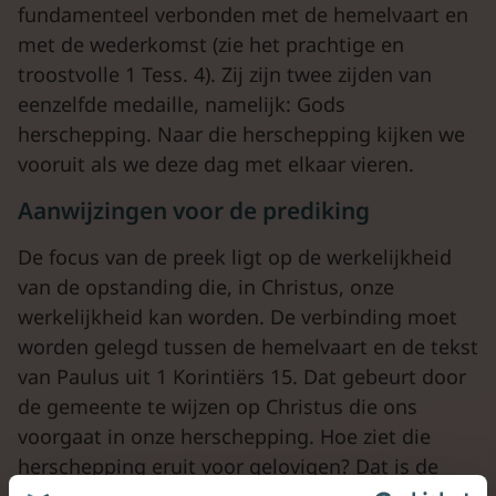
fundamenteel verbonden met de hemelvaart en
met de wederkomst (zie het prachtige en
troostvolle 1 Tess. 4). Zij zijn twee zijden van
eenzelfde medaille, namelijk: Gods
herschepping. Naar die herschepping kijken we
vooruit als we deze dag met elkaar vieren.
Aanwijzingen voor de prediking
De focus van de preek ligt op de werkelijkheid
van de opstanding die, in Christus, onze
werkelijkheid kan worden. De verbinding moet
worden gelegd tussen de hemelvaart en de tekst
van Paulus uit 1 Korintiërs 15. Dat gebeurt door
de gemeente te wijzen op Christus die ons
voorgaat in onze herschepping. Hoe ziet die
herschepping eruit voor gelovigen? Dat is de