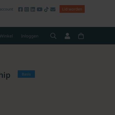
account
Lid worden
Winkel
Inloggen
hip
Basis