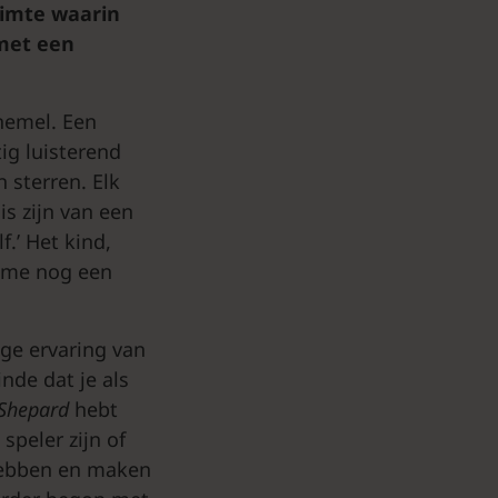
uimte waarin
met een
hemel. Een
ig luisterend
 sterren. Elk
s zijn van een
f.’ Het kind,
l me nog een
ge ervaring van
inde dat je als
Shepard
hebt
speler zijn of
hebben en maken