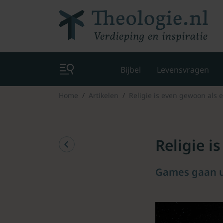
Bijbel
Levensvragen
Home
Artikelen
Religie is even gewoon als 
Religie i
Games gaan ui