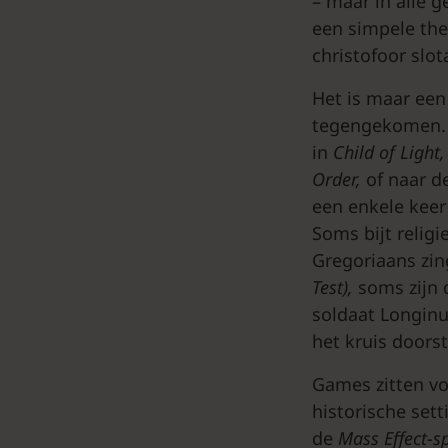
– maar in alle 
een simpele th
christofoor slo
Het is maar een
tegengekomen. V
in
Child
of
Light
Order,
of naar d
een enkele keer 
Soms bijt relig
Gregoriaans zi
Test),
soms zijn 
soldaat Longinu
het kruis doors
Games zitten vo
historische set
de
Mass
Effect-s