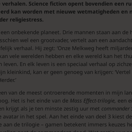
e verhalen. Science fiction opent bovendien een r
erd kan worden met nieuwe wetmatigheden en 
er religiestress.
p een onbekende planeet. Drie mannen staan aan de 
schien wel een grootvader, vertelt aan een aandacht
elijk verhaal. Hij zegt: ‘Onze Melkweg heeft miljarden
 kan vele werelden hebben en elke wereld kan het thui
leven. En elk leven is een speciaal verhaal op zichzel
ijn kleinkind, kan er geen genoeg van krijgen: ‘Verte
erder.’
 een van de meest ontroerende momenten in mijn lan
og. Het is het einde van de
Mass
Effect-trilogie,
een e
n krijgt als je ten minste zestig uur met
commander
 avatar in het spel. Aan het einde van deel 3 kiest de 
de aan de trilogie – gamen betekent immers keuzes 