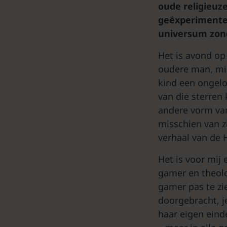
oude religieuz
geëxperimente
universum zond
Het is avond o
oudere man, mis
kind een ongelof
van die sterren
andere vorm van 
misschien van z
verhaal van de H
Het is voor mij
gamer en theolo
gamer pas te zie
doorgebracht, je
haar eigen ein