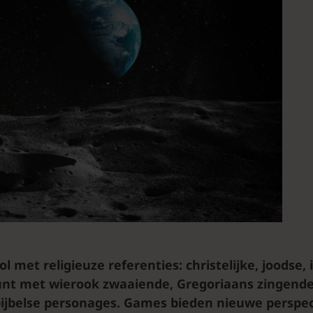
l met religieuze referenties: christelijke, joodse, 
kunt met wierook zwaaiende, Gregoriaans zingen
ijbelse personages. Games bieden nieuwe perspec