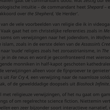
gevallen gaat de commandant dood. Wat zestig uur e
eologische intuïtie – de commandant heet
Shepard
– 
takkoord over
the
Shepherd,
‘de Herder’.
 van de vele voorbeelden van religie die ik in video
aak gaat het om christelijke referenties zoals in
Me
,
soms om verwijzingen naar het jodendom, in
Wolfen
e islam, zoals in de eerste delen van de
Assassin’s
Cree
naar ‘oude’ religies zoals het zoroastrianisme, in
The
ie je in de neus en word je geconfronteerd met wiero
ngende monniken in half-kapot geschoten kathedrale
de verwijzingen alleen voor de fijnproever te genieten
s uit
Far
Cry
4,
een verwijzing naar de naamloze solda
tak, of de gewelddadige doopsels uit
Bioshock
Infinite
l met religieuze verwijzingen, of het nu gaat om ga
tings of om regelrechte science fiction. Niettemin v
pellen
een zeer bijzonder soort interactieve narratief, 