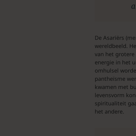
a
De Asariërs (me
wereldbeeld. Het
van het grotere
energie in het u
omhulsel worden
pantheïsme wer
kwamen met buit
levensvorm kon
spiritualiteit ga
het andere.