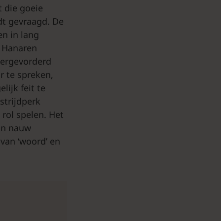
t die goeie
dt gevraagd. De
en in lang
e Hanaren
 vergevorderd
r te spreken,
ijk feit te
strijdperk
 rol spelen. Het
jn nauw
van ‘woord’ en