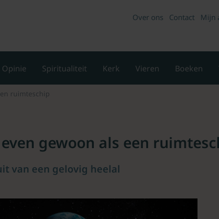
Over ons
Contact
Mijn 
Opinie
Spiritualiteit
Kerk
Vieren
Boeken
een ruimteschip
s even gewoon als een ruimtesc
t van een gelovig heelal