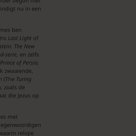
erder begon met
eindigt nu in een
games ben
tro
Last
Light
of
stein.
The
New
d-serie,
en zelfs
Prince
of
Persia.
ok zwaaiende,
n (The
Turing
, zoals de
at die Jezus op
.
mes met
ertegenwoordigen
waarin religie