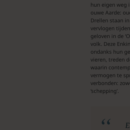
hun eigen weg in
ouwe Aarde: oud
Drellen staan in
vervlogen tijde
geloven in de ‘
volk. Deze Enki
ondanks hun geb
vieren, treden d
waarin contempl
vermogen te sp
verbonden: zowe
‘schepping’.
E