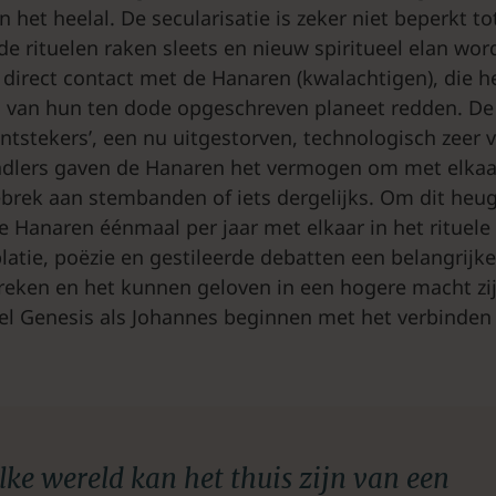
 het heelal. De secularisatie is zeker niet beperkt to
e rituelen raken sleets en nieuw spiritueel elan wor
 direct contact met de Hanaren (kwalachtigen), die h
n van hun ten dode opgeschreven planeet redden. D
Ontstekers’, een nu uitgestorven, technologisch zeer
ndlers gaven de Hanaren het vermogen om met elkaa
rek aan stembanden of iets dergelijks. Om dit heugel
e Hanaren éénmaal per jaar met elkaar in het rituele 
atie, poëzie en gestileerde debatten een belangrijke
reken en het kunnen geloven in een hogere macht zi
l Genesis als Johannes beginnen met het verbinden 
lke wereld kan het thuis zijn van een