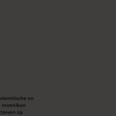
islamitische en
de monniken
tieven op