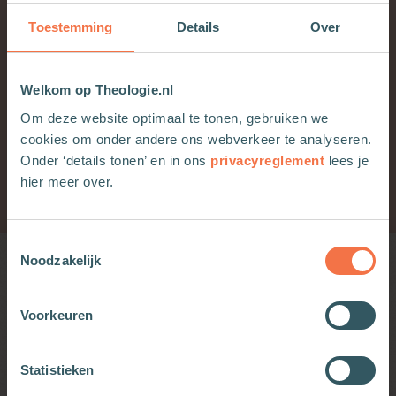
Toestemming
Details
Over
Bestel hier
Welkom op Theologie.nl
Om deze website optimaal te tonen, gebruiken we
cookies om onder andere ons webverkeer te analyseren.
Onder ‘details tonen’ en in ons
privacyreglement
lees je
Redactie Boeken
Praktische theologie
hier meer over.
Redactie Boeken
17-03-2025
Toestemmingsselectie
Noodzakelijk
Wellicht ook interessant
Voorkeuren
Moet ik minder goed luisteren?
Basis
Statistieken