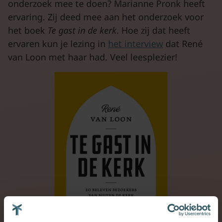
onderzoek mee te doen? Marianne Pronk heeft
ervaring. Zij deed mee aan het onderzoek voor
het boek
Te gast in de kerk
. Hoe zij dat heeft
ervaren kun je lezing in
het interview
dat René
van Loon met haar had. Veel leesplezier!