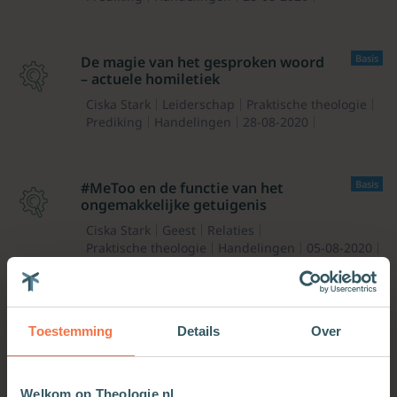
Basis
De magie van het gesproken woord
– actuele homiletiek
Ciska Stark
Leiderschap
Praktische theologie
Prediking
Handelingen
28-08-2020
Basis
#MeToo en de functie van het
ongemakkelijke getuigenis
Ciska Stark
Geest
Relaties
Praktische theologie
Handelingen
05-08-2020
Premium
‘Scheef in de werkelijkheid’
Toestemming
Details
Over
Ciska Stark
Geest
Praktische theologie
Prediking
Areopagus IZB
01-06-2018
Welkom op Theologie.nl