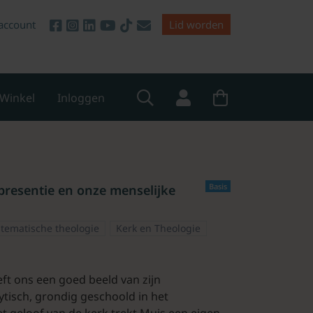
account
Lid worden
Winkel
Inloggen
Basis
presentie en onze menselijke
stematische theologie
Kerk en Theologie
t ons een goed beeld van zijn
tisch, grondig geschoold in het
 geloof van de kerk trekt Muis een eigen