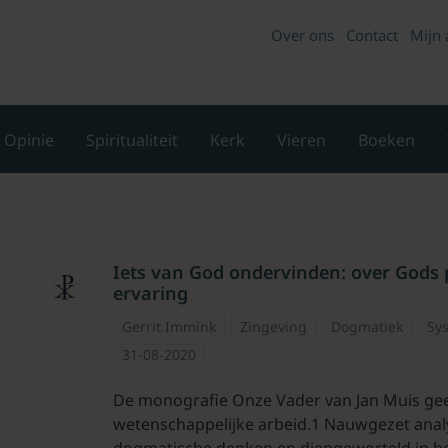
Over ons
Contact
Mijn 
Opinie
Spiritualiteit
Kerk
Vieren
Boeken
Iets van God ondervinden: over Gods 
ervaring
Gerrit Immink
Zingeving
Dogmatiek
Sy
31-08-2020
De monografie Onze Vader van Jan Muis geef
wetenschappelijke arbeid.1 Nauwgezet analy
dogmatische denken en diepgeworteld in het