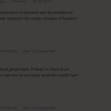
ogie
Prediking
25-07-2019
lbesproken onderdeel van de kerkdienst.
ek meestal niet onder stoelen of banken
Prediking
Over God gesproken
r God gesproken. Preken in theorie en
 In niet mis te verstane woorden heeft Gert
Prediking
Over God gesproken