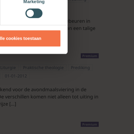
Marketing
01-01-2012
formance: het feitelijke preekgebeuren in
eek als performanceis meer dan een talige
lle cookies toestaan
Premium
Liturgie
Praktische theologie
Prediking
01-01-2012
kend voor de avondmaalsviering in de
De verschillen komen niet alleen tot uiting in
ijze […]
Premium