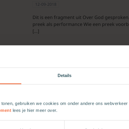
12-09-2018
Dit is een fragment uit Over God gesproken. 
preek als performance Wie een preek voorbere
[…]
4. Achtergronden en dilemma’s
Gerrit Immink
Avondmaal
Doop
Geest
Praktische theologie
Prediking
Het heilige
Details
De bijeenkomst van de gemeente op zondag
heilsgebeuren in Jezus Christus. De christe
de Vader, de Zoon […]
 tonen, gebruiken we cookies om onder andere ons webverkeer t
ement
lees je hier meer over.
6. Preken
Gerrit Immink
Ecclesiologie
Liturgie
Pas