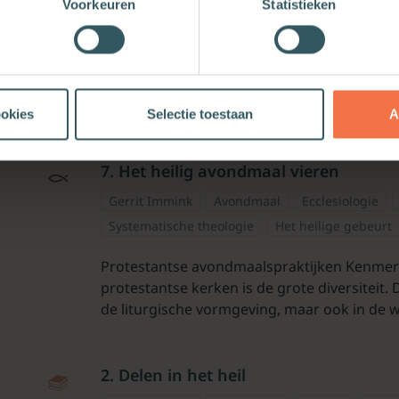
Voorkeuren
Statistieken
Systematische theologie
Het heilige gebeurt
In dit artikel gaat het over de preek als per
het samenspel van spreken en horen. De pr
en retorische […]
ookies
Selectie toestaan
A
7. Het heilig avondmaal vieren
Gerrit Immink
Avondmaal
Ecclesiologie
Systematische theologie
Het heilige gebeurt
Protestantse avondmaalspraktijken Kenmer
protestantse kerken is de grote diversiteit. 
de liturgische vormgeving, maar ook in de w
2. Delen in het heil