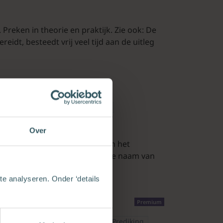
Preken in theorie en praktijk. Zie ook: De
idt, besteedt vrij veel tijd aan de uitleg
Israël
Overlijden
Liturgie
 gebeurt
01-01-2012
Over
morgen staat in het teken van het
lijke gemeente komt bijeen in de naam van
e analyseren. Onder ‘details
Premium
toraat
Praktische theologie
Prediking